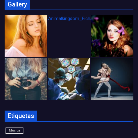
Gallery
Animalkingdom_FichaCine
Etiquetas
Música