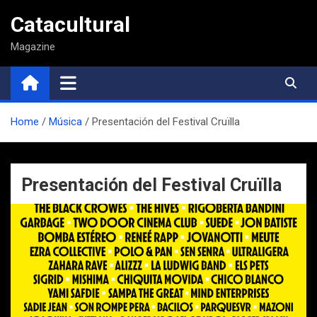
Saltar
Catacultural
al
contenido
Magazine
Home
Música
Presentación del Festival Cruïlla
Presentación del Festival Cruïlla