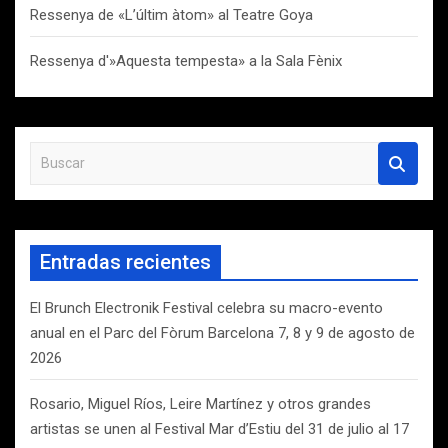
Ressenya de «L’últim àtom» al Teatre Goya
Ressenya d'»Aquesta tempesta» a la Sala Fènix
B
u
s
c
a
Entradas recientes
r
El Brunch Electronik Festival celebra su macro-evento
anual en el Parc del Fòrum Barcelona 7, 8 y 9 de agosto de
2026
Rosario, Miguel Ríos, Leire Martínez y otros grandes
artistas se unen al Festival Mar d’Estiu del 31 de julio al 17