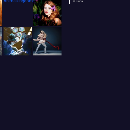
Animalkingdom_FichaCine
Música