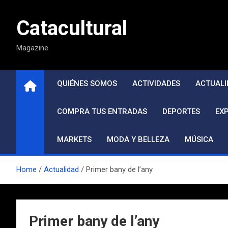
Saltar
al
Catacultural
contenido
Magazine
QUIÉNES SOMOS
ACTIVIDADES
ACTUALI
COMPRA TUS ENTRADAS
DEPORTES
EX
MARKETS
MODA Y BELLEZA
MÚSICA
Home
Actualidad
Primer bany de l’any
Primer bany de l’any