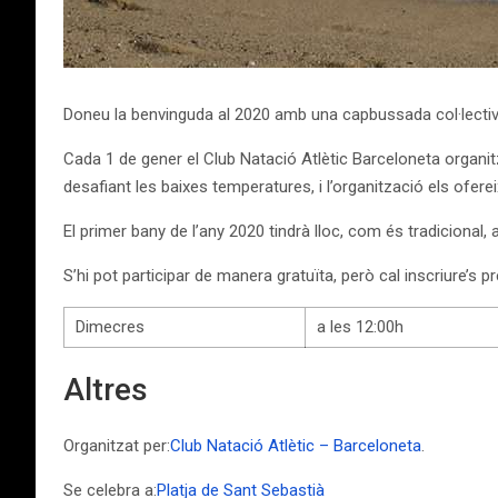
Doneu la benvinguda al 2020 amb una capbussada col·lectiva
Cada 1 de gener el Club Natació Atlètic Barceloneta organit
desafiant les baixes temperatures, i l’organització els ofere
El primer bany de l’any 2020 tindrà lloc, com és tradicional, 
S’hi pot participar de manera gratuïta, però cal inscriure’s 
Dimecres
a les 12:00h
Altres
Organitzat per:
Club Natació Atlètic – Barceloneta
.
Se celebra a:
Platja de Sant Sebastià