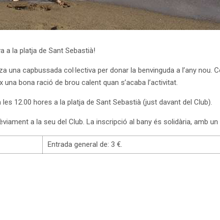
 a la platja de Sant Sebastià!
za una capbussada col·lectiva per donar la benvinguda a l’any nou. 
ix una bona ració de brou calent quan s’acaba l’activitat.
a les 12.00 hores a la platja de Sant Sebastià (just davant del Club).
prèviament a la seu del Club. La inscripció al bany és solidària, amb u
Entrada general de: 3 €.