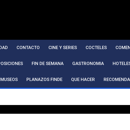
DAD
CONTACTO
CINE Y SERIES
COCTELES
COMEN
POSICIONES
FIN DE SEMANA
GASTRONOMIA
HOTELE
MUSEOS
PLANAZOS FINDE
QUE HACER
RECOMENDA