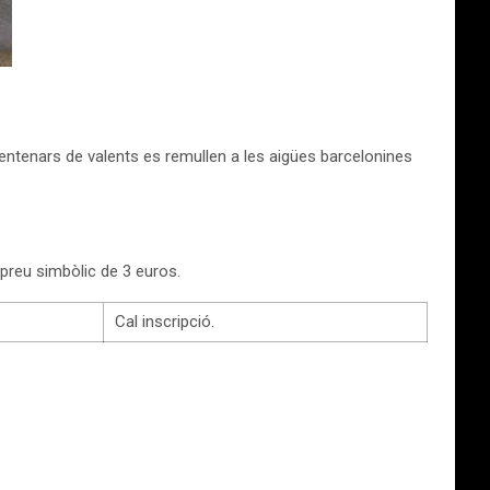
Centenars de valents es remullen a les aigües barcelonines
n preu simbòlic de 3 euros.
Cal inscripció.