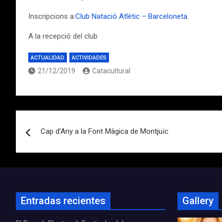
Inscripcions a:
Club Natació Atlètic – Barceloneta
.
A la recepció del club
ACTUALIDAD
ACTIVIDADES
21/12/2019
Catacultural
Navegación
Cap d’Any a la Font Màgica de Montjuïc
de
entradas
Entradas recientes
Gallery