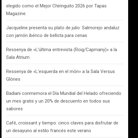
elegido como el Mejor Chiringuito 2026 por Tapas
Magazine.
Jacqueline presenta su plato de julio: Salmorejo andaluz
con jamón ibérico de bellota para cenas
Ressenya de «L’última entrevista (Roig/Capmany)» a la
Sala Atrium
Ressenya de «L’esquerda en el món» a la Sala Versus
Glòries
Badiani conmemora el Día Mundial del Helado ofreciendo
un mes gratis y un 20% de descuento en todos sus
sabores
Café, croissant y tiempo: cinco claves para disfrutar de
un desayuno al estilo francés este verano