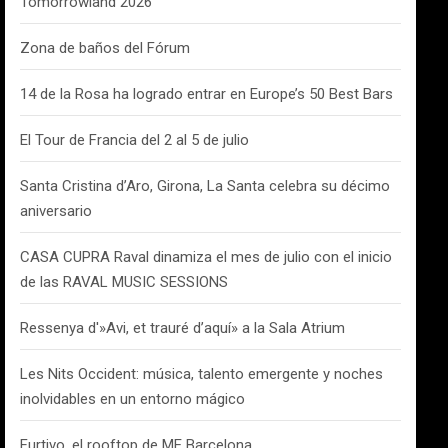
Tomorrowland 2026
Zona de baños del Fórum
14 de la Rosa ha logrado entrar en Europe’s 50 Best Bars
El Tour de Francia del 2 al 5 de julio
Santa Cristina d’Aro, Girona, La Santa celebra su décimo
aniversario
CASA CUPRA Raval dinamiza el mes de julio con el inicio
de las RAVAL MUSIC SESSIONS
Ressenya d'»Avi, et trauré d’aquí» a la Sala Atrium
Les Nits Occident: música, talento emergente y noches
inolvidables en un entorno mágico
Furtivo, el rooftop de ME Barcelona