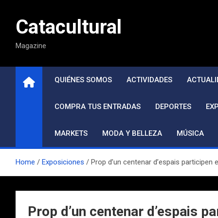
Saltar
al
Catacultural
contenido
Magazine
QUIÉNES SOMOS
ACTIVIDADES
ACTUALI
COMPRA TUS ENTRADAS
DEPORTES
EX
MARKETS
MODA Y BELLEZA
MÚSICA
Home
Exposiciones
Prop d’un centenar d’espais participen
Prop d’un centenar d’espais pa