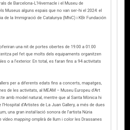
rals de Barcelona-L’Hivernacle i el Museu de
s Museus alguns espais que no van ser-hi el 2024: el
ia de la Immigració de Catalunya (MhiC) i KBr Fundación
oferiran una nit de portes obertes de 19.00 a 01.00
eritza pel fet que molts dels equipaments organitzen
les o a l’exterior. En total, es faran fins a 94 activitats
llers per a diferents edats fins a concerts, mapatges,
lgunes de les activitats, al MEAM – Museu Europeu d’Art
ecte amb model natural, mentre que al Santa Mònica hi
e l’Hospital d’Artistes de La Juan Gallery, a més de dues
ium, una gran instal·lació sonora de l’artista Núria
de vídeo
mapping
omplirà de llum i color les Drassanes