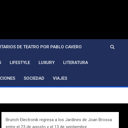
TARIOS DE TEATRO POR PABLO CAVERO
S
LIFESTYLE
LUXURY
LITERATURA
CIONES
SOCIEDAD
VIAJES
Brunch Electronik regresa a los Jardines de Joan Brossa
entre el 23 de agosto y el 13 de septiembre