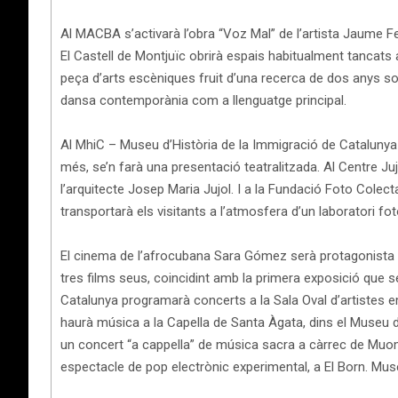
Al MACBA s’activarà l’obra “Voz Mal” de l’artista Jaume F
El Castell de Montjuïc obrirà espais habitualment tancats a
peça d’arts escèniques fruit d’una recerca de dos anys so
dansa contemporània com a llenguatge principal.
Al MhiC – Museu d’Història de la Immigració de Catalunya 
més, se’n farà una presentació teatralitzada. Al Centre Ju
l’arquitecte Josep Maria Jujol. I a la Fundació Foto Colect
transportarà els visitants a l’atmosfera d’un laboratori fot
El cinema de l’afrocubana Sara Gómez serà protagonista a 
tres films seus, coincidint amb la primera exposició que se
Catalunya programarà concerts a la Sala Oval d’artistes e
haurà música a la Capella de Santa Àgata, dins el Museu d’
un concert “a cappella” de música sacra a càrrec de Muom
espectacle de pop electrònic experimental, a El Born. Mus