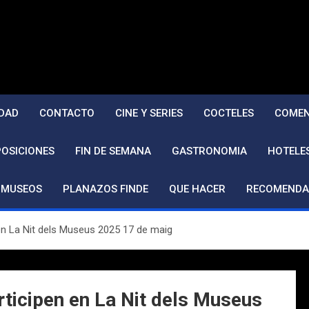
DAD
CONTACTO
CINE Y SERIES
COCTELES
COMEN
POSICIONES
FIN DE SEMANA
GASTRONOMIA
HOTELE
MUSEOS
PLANAZOS FINDE
QUE HACER
RECOMENDA
 en La Nit dels Museus 2025 17 de maig
rticipen en La Nit dels Museus