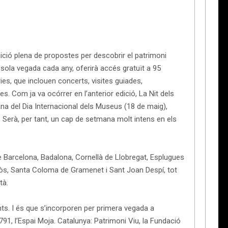
ció plena de propostes per descobrir el patrimoni
a sola vegada cada any, oferirà accés gratuït a 95
ries, que inclouen concerts, visites guiades,
es. Com ja va ocórrer en l’anterior edició, La Nit dels
a del Dia Internacional dels Museus (18 de maig),
 Serà, per tant, un cap de setmana molt intens en els
de Barcelona, Badalona, Cornellà de Llobregat, Esplugues
esòs, Santa Coloma de Gramenet i Sant Joan Despí, tot
tà.
s. I és que s’incorporen per primera vegada a
791, l’Espai Moja. Catalunya: Patrimoni Viu, la Fundació