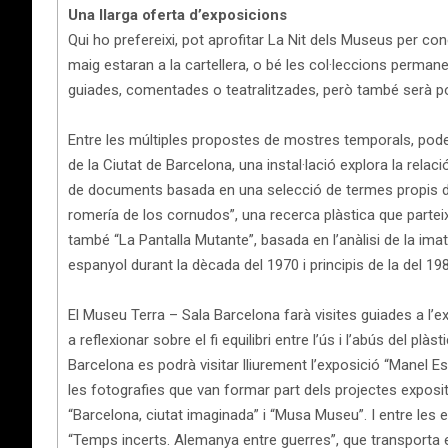
Una llarga oferta d’exposicions
Qui ho prefereixi, pot aprofitar La Nit dels Museus per co
maig estaran a la cartellera, o bé les col·leccions permane
guiades, comentades o teatralitzades, però també serà pos
Entre les múltiples propostes de mostres temporals, podem
de la Ciutat de Barcelona, una instal·lació explora la rela
de documents basada en una selecció de termes propis de l’
romería de los cornudos”, una recerca plàstica que parteix
també “La Pantalla Mutante”, basada en l’anàlisi de la ima
espanyol durant la dècada del 1970 i principis de la del 19
El Museu Terra – Sala Barcelona farà visites guiades a l’e
a reflexionar sobre el fi equilibri entre l’ús i l’abús del plàs
Barcelona es podrà visitar lliurement l’exposició “Manel 
les fotografies que van formar part dels projectes expositi
“Barcelona, ciutat imaginada” i “Musa Museu”. I entre le
“Temps incerts. Alemanya entre guerres”, que transporta e