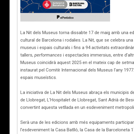
La Nit dels Museus torna dissabte 17 de maig amb una edi
cultural de Barcelona i rodalies. La Nit, que se celebra un
museus i espais culturals i fins a 94 activitats extraordinà
tallers,
performances
i espectacles immersius, entre d’altr
Museus coincidirà aquest 2025 en el mateix cap de setman
instaurat pel Comitè Internacional dels Museus l’any 1977.
espais museístics.
La iniciativa de La Nit dels Museus abraça els municipis 
de Llobregat, L’Hospitalet de Llobregat, Sant Adrià de B
convertint aquesta vetllada en un esdeveniment metropoli
Serà una de les edicions amb més equipaments participant
l’esdeveniment la Casa Batlló, la Casa de la Barceloneta 1