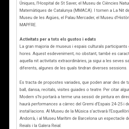
Úniques, l’Hospital de St Saver, el Museu de Ciències Natu
Matemàtiques de Catalunya (MMACA). I tornen a La Nit del
Museu de les Aigües, el Palau Mercader, el Museu d’Històr
MAPFRE.
Activitats per a tots els gustos i edats
La gran majoria de museus i espais culturals participants 
hores. Aquest esdeveniment, no obstant, també es caract
aquella nit activitats extraordinàries, ja sigui a les seves sa
diferents, algunes de les quals tindran diverses sessions.
Es tracta de propostes variades, que poden anar des de ta
ball, dansa, recitals, visites guiades o teatre. Per citar a
Modern s’hi portarà a terme una sessió de pintura en dir
haurà
performances
a càrrec del Gremi d’Espais 24-25 i d
instal·lacions. Al Museu de la Música s’activarà l’Esquellòr
Andorrà, i al Museu Marítim de Barcelona un espectacle 
Reials i la Galera Reial.