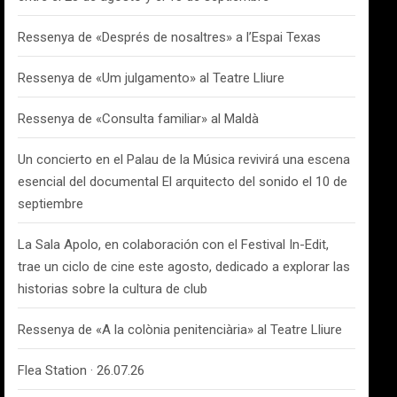
Ressenya de «Després de nosaltres» a l’Espai Texas
Ressenya de «Um julgamento» al Teatre Lliure
Ressenya de «Consulta familiar» al Maldà
Un concierto en el Palau de la Música revivirá una escena
esencial del documental El arquitecto del sonido el 10 de
septiembre
La Sala Apolo, en colaboración con el Festival In-Edit,
trae un ciclo de cine este agosto, dedicado a explorar las
historias sobre la cultura de club
Ressenya de «A la colònia penitenciària» al Teatre Lliure
Flea Station · 26.07.26