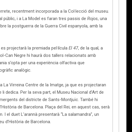
errete, recentment incorporada a la Col·lecció del museu.
l públic, i a La Model es faran tres passis de
Rojos
, una
bre la postguerra de la Guerra Civil espanyola, amb la
es projectarà la premiada pel·lícula
El 47
, de la qual, a
jol-Can Negre hi haurà dos tallers relacionats amb
ania s’opta per una experiència olfactiva que
ogràfic analògic.
La Virreina Centre de la Imatge, ja que es projectaran
 li dedica. Per la seva part, el Museu Nacional d’Art de
mergents del districte de Sants-Montjuïc. També hi
Història de Barcelona. Plaça del Rei; en aquest cas, serà
. I el duet L’arannà presentarà “La salamandra”, un
eu d’Història de Barcelona.