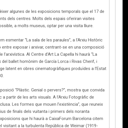
nèixer algunes de les exposicions temporals que el 17 de
nts dels centres. Molts dels espais oferiran visites
sible, a molts museus, optar per una visita lliure.
 esmentar “La sala de les paraules”, a l’Arxiu Històric
ció entre exposar i arxivar, centrant-se en una composició
arxivística. Al Centre d’Art La Capella hi haurà “La
 del ballet homònim de García Lorca i Rivas Cherif, i
tge latent en obres cinematogràfiques produïdes a l’Estat
80.
xposició “Plàstic. Genial o pervers?”, mostra que convida
tic a partir de les arts visuals. A l’Arxiu Fotogràfic de
Esclusa. Les formes que mouen l’existència”, que reuneix
us de finals dels vuitanta i primers dels noranta
s exposicions que hi haurà a CaixaForum Barcelona citem
l visitant a la turbulenta República de Weimar (1919-