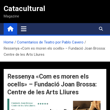
Saltar
Catacultural
al
contenido
Magazine
Home
Comentarios de Teatro por Pablo Cavero
Ressenya «Com es moren els ocells» – Fundació Joan Brossa:
Centre de les Arts Lliures
Ressenya «Com es moren els
ocells» – Fundació Joan Brossa:
Centre de les Arts Lliures