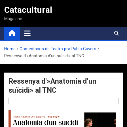
Saltar
Catacultural
al
contenido
Magazine
Home
Comentarios de Teatro por Pablo Cavero
Ressenya d'»Anatomia d’un suïcidi» al TNC
Ressenya d'»Anatomia d’un
suïcidi» al TNC