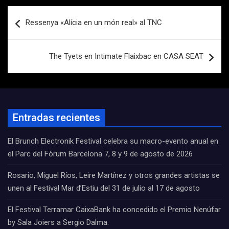
Navegación
Ressenya «Alícia en un món real» al TNC
de
entradas
The Tyets en Intimate Flaixbac en CASA SEAT
Entradas recientes
El Brunch Electronik Festival celebra su macro-evento anual en
el Parc del Fòrum Barcelona 7, 8 y 9 de agosto de 2026
Rosario, Miguel Ríos, Leire Martínez y otros grandes artistas se
unen al Festival Mar d’Estiu del 31 de julio al 17 de agosto
El Festival Terramar CaixaBank ha concedido el Premio Nenúfar
by Sala Joiers a Sergio Dalma.