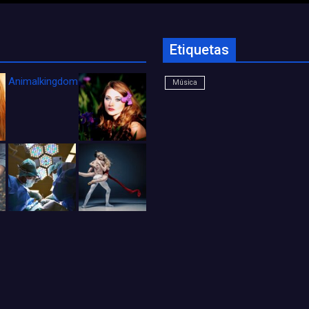
Etiquetas
Animalkingdom_FichaCine
Música