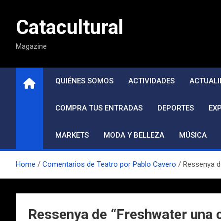
Saltar
al
Catacultural
contenido
Magazine
QUIÉNES SOMOS
ACTIVIDADES
ACTUALI
COMPRA TUS ENTRADAS
DEPORTES
EX
MARKETS
MODA Y BELLEZA
MÚSICA
Home
Comentarios de Teatro por Pablo Cavero
Ressenya de
Ressenya de “Freshwater una c