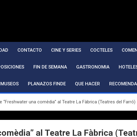
DAD
CONTACTO
CINE Y SERIES
COCTELES
COMEN
POSICIONES
FIN DE SEMANA
GASTRONOMIA
HOTELE
MUSEOS
PLANAZOS FINDE
QUE HACER
RECOMENDA
 “Freshwater una comèdia” al Teatre La Fàbrica (Teatres del Farró)
omèdia” al Teatre La Fàbrica (Teatr