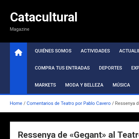
Saltar
al
Catacultural
contenido
Magazine
QUIÉNES SOMOS
ACTIVIDADES
ACTUALI
COMPRA TUS ENTRADAS
DEPORTES
EX
MARKETS
MODA Y BELLEZA
MÚSICA
Home
Comentarios de Teatro por Pablo Cavero
Ressenya d
Ressenya de «Gegant» al Teat