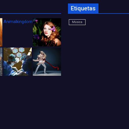
Etiquetas
Animalkingdom_FichaCine
Música