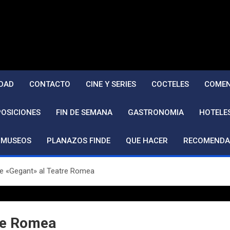
DAD
CONTACTO
CINE Y SERIES
COCTELES
COMEN
POSICIONES
FIN DE SEMANA
GASTRONOMIA
HOTELE
MUSEOS
PLANAZOS FINDE
QUE HACER
RECOMENDA
e «Gegant» al Teatre Romea
re Romea