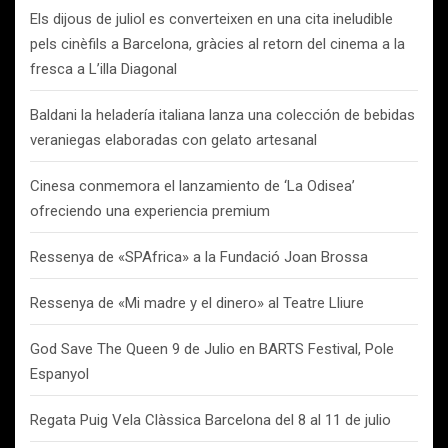
Els dijous de juliol es converteixen en una cita ineludible
pels cinèfils a Barcelona, gràcies al retorn del cinema a la
fresca a L’illa Diagonal
Baldani la heladería italiana lanza una colección de bebidas
veraniegas elaboradas con gelato artesanal
Cinesa conmemora el lanzamiento de ‘La Odisea’
ofreciendo una experiencia premium
Ressenya de «SPAfrica» a la Fundació Joan Brossa
Ressenya de «Mi madre y el dinero» al Teatre Lliure
God Save The Queen 9 de Julio en BARTS Festival, Pole
Espanyol
Regata Puig Vela Clàssica Barcelona del 8 al 11 de julio