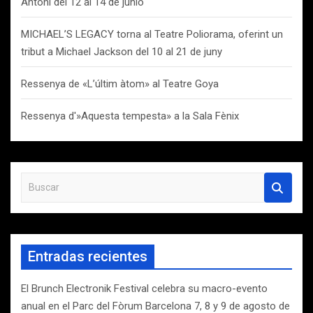
Antoni del 12 al 14 de junio
MICHAEL’S LEGACY torna al Teatre Poliorama, oferint un
tribut a Michael Jackson del 10 al 21 de juny
Ressenya de «L’últim àtom» al Teatre Goya
Ressenya d'»Aquesta tempesta» a la Sala Fènix
B
u
s
c
a
Entradas recientes
r
El Brunch Electronik Festival celebra su macro-evento
anual en el Parc del Fòrum Barcelona 7, 8 y 9 de agosto de