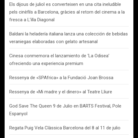
Els dijous de juliol es converteixen en una cita ineludible
pels cinèfils a Barcelona, gràcies al retorn del cinema a la
fresca a L’illa Diagonal
Baldani la heladería italiana lanza una colección de bebidas
veraniegas elaboradas con gelato artesanal
Cinesa conmemora el lanzamiento de ‘La Odisea’
ofreciendo una experiencia premium
Ressenya de «SPAfrica» a la Fundació Joan Brossa
Ressenya de «Mi madre y el dinero» al Teatre Lliure
God Save The Queen 9 de Julio en BARTS Festival, Pole
Espanyol
Regata Puig Vela Clàssica Barcelona del 8 al 11 de julio