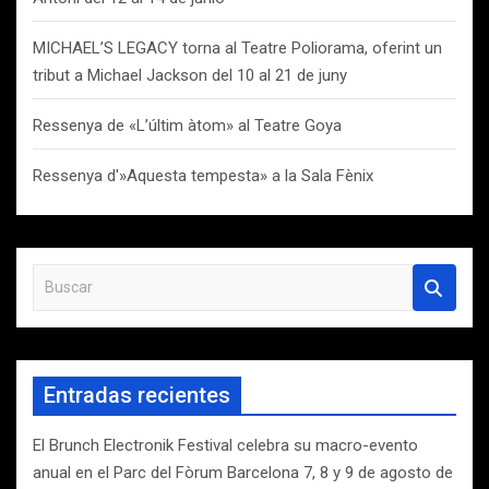
MICHAEL’S LEGACY torna al Teatre Poliorama, oferint un
tribut a Michael Jackson del 10 al 21 de juny
Ressenya de «L’últim àtom» al Teatre Goya
Ressenya d'»Aquesta tempesta» a la Sala Fènix
B
u
s
c
a
Entradas recientes
r
El Brunch Electronik Festival celebra su macro-evento
anual en el Parc del Fòrum Barcelona 7, 8 y 9 de agosto de