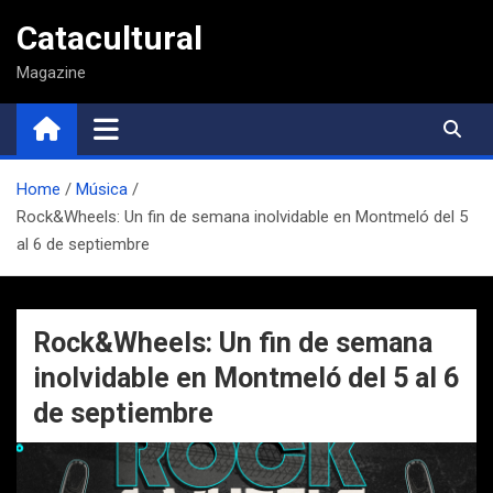
Saltar
Catacultural
al
contenido
Magazine
Home
Música
Rock&Wheels: Un fin de semana inolvidable en Montmeló del 5
al 6 de septiembre
Rock&Wheels: Un fin de semana
inolvidable en Montmeló del 5 al 6
de septiembre