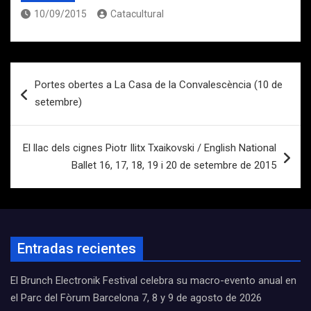
10/09/2015
Catacultural
Navegación
Portes obertes a La Casa de la Convalescència (10 de
de
setembre)
entradas
El llac dels cignes Piotr Ilitx Txaikovski / English National
Ballet 16, 17, 18, 19 i 20 de setembre de 2015
Entradas recientes
El Brunch Electronik Festival celebra su macro-evento anual en
el Parc del Fòrum Barcelona 7, 8 y 9 de agosto de 2026