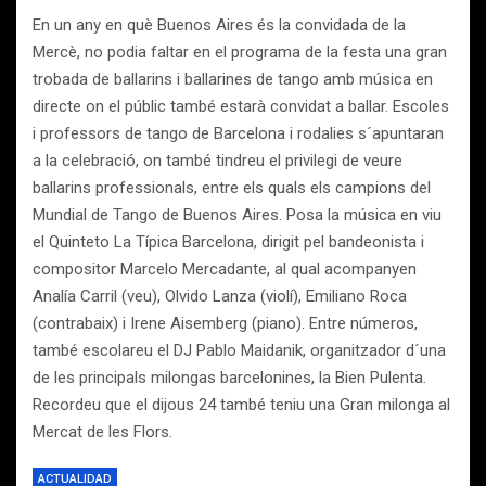
En un any en què Buenos Aires és la convidada de la
Mercè, no podia faltar en el programa de la festa una gran
trobada de ballarins i ballarines de tango amb música en
directe on el públic també estarà convidat a ballar. Escoles
i professors de tango de Barcelona i rodalies s´apuntaran
a la celebració, on també tindreu el privilegi de veure
ballarins professionals, entre els quals els campions del
Mundial de Tango de Buenos Aires. Posa la música en viu
el Quinteto La Típica Barcelona, dirigit pel bandeonista i
compositor Marcelo Mercadante, al qual acompanyen
Analía Carril (veu), Olvido Lanza (violí), Emiliano Roca
(contrabaix) i Irene Aisemberg (piano). Entre números,
també escolareu el DJ Pablo Maidanik, organitzador d´una
de les principals milongas barcelonines, la Bien Pulenta.
Recordeu que el dijous 24 també teniu una Gran milonga al
Mercat de les Flors.
ACTUALIDAD