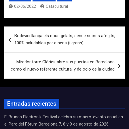
02/06/2022
Catacultural
Navegación
Bodevici llança els nous gelats, sense sucres afegits,
de
100% saludables per a nens (i grans)
entradas
Mirador torre Glòries abre sus puertas en Barcelona
como el nuevo referente cultural y de ocio de la ciudad
Entradas recientes
El Brunch Electronik Festival celebra su macro-evento anual en
el Parc del Fòrum Barcelona 7, 8 y 9 de agosto de 2026