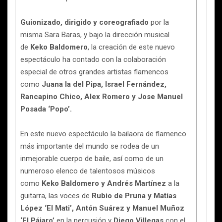
Guionizado, dirigido y coreografiado
por la
misma Sara Baras, y bajo la dirección musical
de
Keko Baldomero
, la creación de este nuevo
espectáculo ha contado con la colaboración
especial de otros grandes artistas flamencos
como
Juana la del Pipa, Israel Fernández,
Rancapino Chico, Alex Romero y Jose Manuel
Posada ‘Popo’.
En este nuevo espectáculo la bailaora de flamenco
más importante del mundo se rodea de un
inmejorable cuerpo de baile, así como de un
numeroso elenco de talentosos músicos
como
Keko Baldomero y Andrés Martínez
a la
guitarra, las voces de
Rubio de Pruna y Matías
López ‘El Mati’, Antón Suárez y Manuel Muñoz
‘El Pájaro’
en la percusión y
Diego Villegas
con el