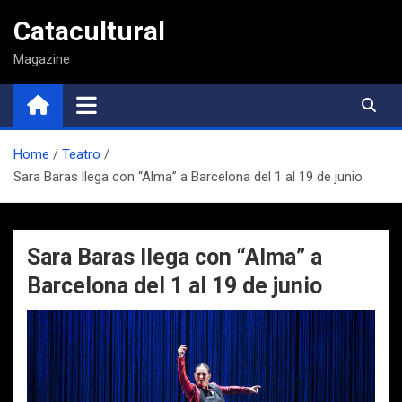
Saltar
Catacultural
al
contenido
Magazine
Home
Teatro
Sara Baras llega con “Alma” a Barcelona del 1 al 19 de junio
Sara Baras llega con “Alma” a
Barcelona del 1 al 19 de junio