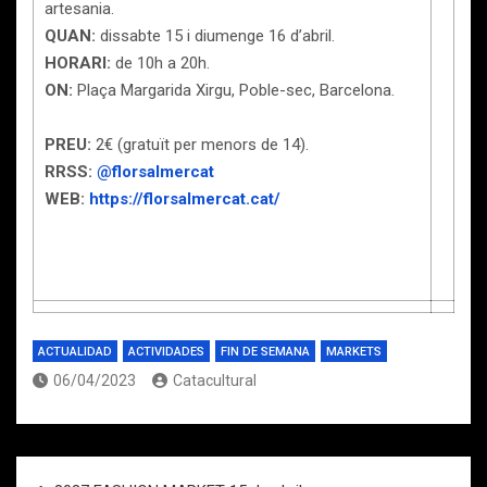
artesania.
QUAN:
dissabte 15 i diumenge 16 d’abril.
HORARI:
de 10h a 20h.
ON:
Plaça Margarida Xirgu, Poble-sec, Barcelona.
PREU:
2€ (gratuït per menors de 14).
RRSS:
@florsalmercat
WEB:
https://florsalmercat.cat/
ACTUALIDAD
ACTIVIDADES
FIN DE SEMANA
MARKETS
06/04/2023
Catacultural
Navegación