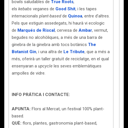
bowls saludables de
True Roots
,
els
kebabs
veganes de
Good Shit
, i les tapes
internacionals
plant-based
de
Quinoa
, entre d’altres.
Pels que estiguin assedegats, hi haurà vi ecologic
de
Marqués de Riscal
, cervesa de
Ambar
, vermut,
begudes no alcohòliques, a més de una barra de
ginebra de la ginebra amb tocs botànics
The
Botanist Gin
, i una altra de
Le Tribute
, que a més a
més, oferirà un taller gratuït de reciclatge, en el qual
ensenyaran a
upcycle
les seves emblemàtiques
ampolles de vidre.
INFO PRÁTICA I CONTACTE:
APUNTA:
Flors al Mercat, un festival 100% plant-
based.
QUÈ:
flors, plantes, gastronomia plant-based,