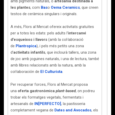
amb pigments naturals, o
artesania destinada a
les plantes
, com
Bas
o
Oema Ceramics
, que creen
testos de ceràmica singulars i originals.
A més, Flors al Mercat ofereix activitats gratuïtes
per a totes les edats: pels adults l’
intercanvi
d’esqueixos i llavors
(amb la col·laboració
de
Plantropica
), i pels més petits una zona
d’
activitats infantils
, que inclourà tallers, una zona
de joc amb joguines naturals, i una de lectura, també
amb llibres relacionats amb la natura, amb la
col·laboración de
El Culturista
.
Per recuperar forces, Flors al Mercat proposa
una
oferta gastronòmica
plant-based
, on podreu
trobar els formatges vegetals, fermentats i
artesanals de
IN[PERFECTO]
, la pastisseria
completament vegana de
Dates and Avocados
, els