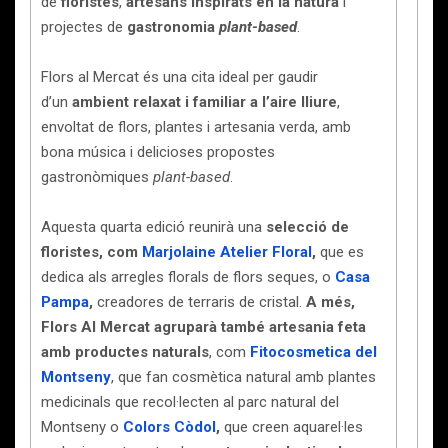
de
floristes
,
artesans inspirats en la natura
i
projectes de
gastronomia
plant-based
.
Flors al Mercat és una cita ideal per gaudir
d’un
ambient relaxat i familiar a l’aire lliure
,
envoltat de flors, plantes i artesania verda, amb
bona música i delicioses propostes
gastronòmiques
plant-based
.
Aquesta quarta edició reunirà una
selecció de
floristes, com
Marjolaine Atelier Floral
,
que es
dedica als arregles florals de flors seques,
o
Casa
Pampa
,
creadores de terraris de cristal.
A més,
Flors Al Mercat agruparà també artesania feta
amb productes naturals
, com
Fitocosmetica del
Montseny
, que fan cosmètica natural amb plantes
medicinals que recol·lecten al parc natural del
Montseny o
Colors Còdol
,
que creen aquarel·les