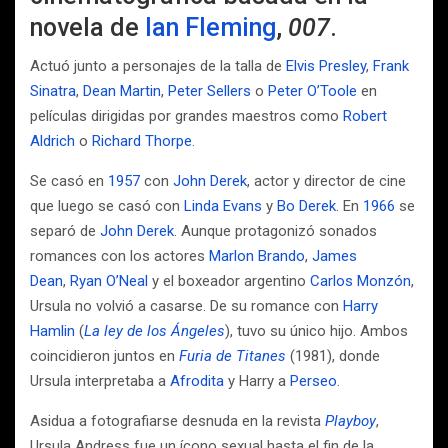
novela de
Ian Fleming
,
007
.
Actuó junto a personajes de la talla de
Elvis Presley
,
Frank
Sinatra
,
Dean Martin
,
Peter Sellers
o
Peter O’Toole
en
películas dirigidas por grandes maestros como
Robert
Aldrich
o
Richard Thorpe
.
Se casó en
1957
con
John Derek
, actor y director de cine
que luego se casó con
Linda Evans
y
Bo Derek
. En
1966
se
separó de
John Derek
. Aunque protagonizó sonados
romances con los actores
Marlon Brando
,
James
Dean
,
Ryan O’Neal
y el boxeador argentino
Carlos Monzón
,
Ursula no volvió a casarse. De su romance con
Harry
Hamlin
(
La ley de los Ángeles
), tuvo su único hijo. Ambos
coincidieron juntos en
Furia de Titanes
(1981), donde
Ursula interpretaba a
Afrodita
y Harry a
Perseo
.
Asidua a fotografiarse desnuda en la revista
Playboy
,
Ursula Andress fue un ícono sexual hasta el fin de la