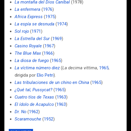
La montaña del Dios Caníbal
(1978)
La enfermera
(
1976
)
Africa Express
(
1975
)
La espía se desnuda
(
1974
)
Sol rojo
(
1971
)
La Estrella del Sur
(
1969
)
Casino Royale
(
1967
)
The Blue Max
(
1966
)
La diosa de fuego
(
1965
)
La víctima número diez
(
La decima vittima
,
1965
,
dirigida por
Elio Petri
).
Las tribulaciones de un chino en China
(
1965
)
¿Qué tal, Pussycat?
(
1965
)
Cuatro tíos de Texas
(
1963
)
El ídolo de Acapulco
(
1963
)
Dr. No
(
1962
)
Scaramouche
(
1952
)