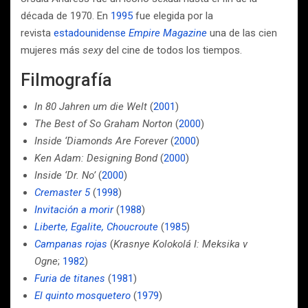
década de 1970. En
1995
fue elegida por la
revista
estadounidense
Empire Magazine
una de las cien
mujeres más
sexy
del cine de todos los tiempos.
Filmografía
In 80 Jahren um die Welt
(
2001
)
The Best of So Graham Norton
(
2000
)
Inside ‘Diamonds Are Forever
(
2000
)
Ken Adam: Designing Bond
(
2000
)
Inside ‘Dr. No’
(
2000
)
Cremaster 5
(
1998
)
Invitación a morir
(
1988
)
Liberte, Egalite, Choucroute
(
1985
)
Campanas rojas
(
Krasnye Kolokolá I: Meksika v
Ogne
;
1982
)
Furia de titanes
(
1981
)
El quinto mosquetero
(
1979
)