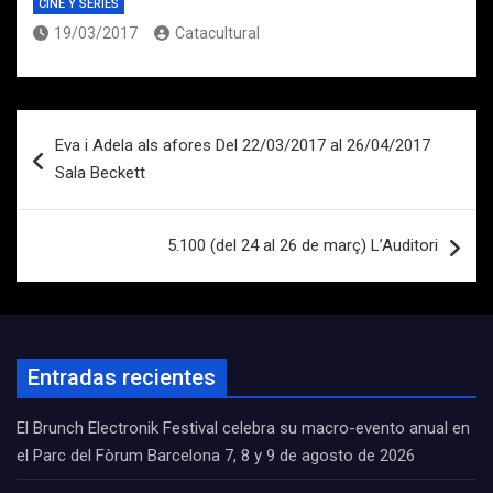
CINE Y SERIES
19/03/2017
Catacultural
Navegación
Eva i Adela als afores Del 22/03/2017 al 26/04/2017
de
Sala Beckett
entradas
5.100 (del 24 al 26 de març) L’Auditori
Entradas recientes
El Brunch Electronik Festival celebra su macro-evento anual en
el Parc del Fòrum Barcelona 7, 8 y 9 de agosto de 2026