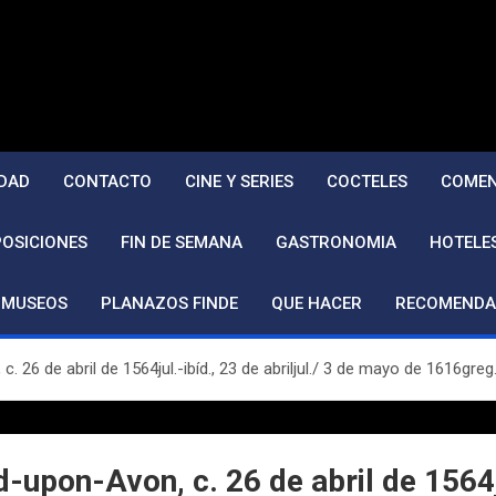
DAD
CONTACTO
CINE Y SERIES
COCTELES
COMEN
POSICIONES
FIN DE SEMANA
GASTRONOMIA
HOTELE
MUSEOS
PLANAZOS FINDE
QUE HACER
RECOMENDA
 26 de abril de 1564jul.-ibíd., 23 de abriljul./ 3 de mayo de 1616greg
upon-Avon, c. 26 de abril de 1564jul