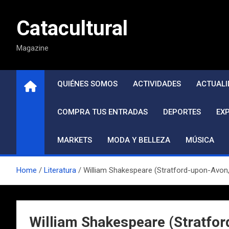
Saltar
al
Catacultural
contenido
Magazine
QUIÉNES SOMOS
ACTIVIDADES
ACTUALI
COMPRA TUS ENTRADAS
DEPORTES
EX
MARKETS
MODA Y BELLEZA
MÚSICA
Home
Literatura
William Shakespeare (Stratford-upon-Avon, c.
William Shakespeare (Stratford-