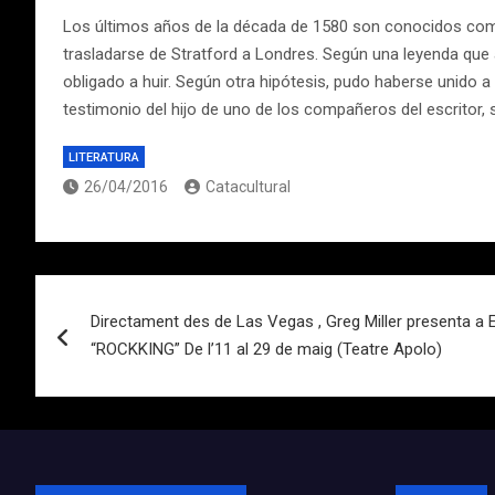
Los últimos años de la década de 1580 son conocidos como
trasladarse de Stratford a Londres. Según una leyenda que a
obligado a huir. Según otra hipótesis, pudo haberse unido a
testimonio del hijo de uno de los compañeros del escritor
LITERATURA
26/04/2016
Catacultural
Navegación
Directament des de Las Vegas , Greg Miller presenta a 
de
“ROCKKING” De l’11 al 29 de maig (Teatre Apolo)
entradas