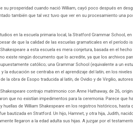
e su prosperidad cuando nació William, cayó poco después en desgra
ntado también que tal vez tuvo que ver en su procesamiento una posib
ios en la escuela primaria local, la Stratford Grammar School, en e
pesar de que la calidad de las escuelas gramaticales en el período isa
e Shakespeare a esta escuela es mera conjetura, basada en el hecho
e, no existe ningún documento que lo acredite, ya que los archivos pa
puestamente católico; una Grammar School (equivalente a un estudio
la educación se centraba en el aprendizaje del latín; en los niveles 
o de la obra de Esopo traducida al latín, de Ovidio y de Virgilio, aut
 Shakespeare contrajo matrimonio con Anne Hathaway, de 26, origina
aron que no existían impedimentos para la ceremonia. Parece que ha
uellas de William Shakespeare en los registros históricos, hasta qu
 fue bautizada en Stratford. Un hijo, Hamnet, y otra hija, Judith, na
amente llegaron a la edad adulta sus hijas. A juzgar por el testame