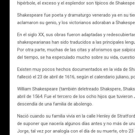
hipérbole, el exceso y el esplendor son típicos de Shakespe
Shakespeare fue poeta y dramaturgo venerado ya en su tiemp
aclamaron su genio, y los victorianos adoraban a Shakesp
En el siglo XX, sus obras fueron adaptadas y redescubierta
shakespearianas han sido traducidos a las principales leng
Por otra parte, muchas de las citas y aforismos que salpic
del tiempo, se ha especulado mucho sobre su vida, cuestionan
Existen muy pocos hechos documentados en la vida de Shake
falleció el 23 de abril de 1616, según el calendario juliano,
William Shakespeare (también deletreado Shakspere, Shakspe
abril de 1564. Fue el tercero de los ocho hijos que tuvier
descendía de una familia de abolengo.
Nació cuando su familia vivía en la calle Henley de Stratfor
de suponer que nacería algunos días antes y no más de una s
Jorge, tal vez por analogía con el día de su muerte, otro 2