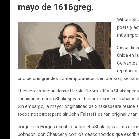
mayo de 1616greg.
William Sha
poeta y ac
más import
Según la E
única en l
Cervantes,
reputación
uno de sus grandes contemporáneos, Ben Jonson, se ha cum
El crítico estadounidense Harold Bloom sitúa a Shakespeare,
lingüísticos como Shakespeare, tan profusos en Trabajos d
Sin embargo, la mayor originalidad de Shakespeare reside 
todos nosotros; pero sir John Falstaff es tan original y ta
Jorge Luis Borges escribió sobre él: «Shakespeare es el m
Johnson, con Chaucer y con los desconocidos que escribieron,