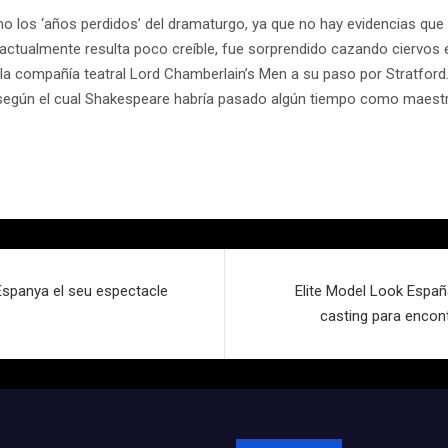
 los ‘años perdidos’ del dramaturgo, ya que no hay evidencias que
ctualmente resulta poco creíble, fue sorprendido cazando ciervos en 
 la compañía teatral Lord Chamberlain’s Men a su paso por Stratford.
, según el cual Shakespeare habría pasado algún tiempo como maestro
Espanya el seu espectacle
Elite Model Look Españ
casting para encont