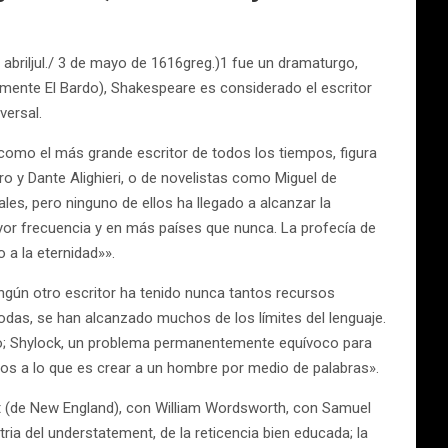
e abriljul./ 3 de mayo de 1616greg.)1 fue un dramaturgo,
mente El Bardo), Shakespeare es considerado el escritor
versal.
omo el más grande escritor de todos los tiempos, figura
ro y Dante Alighieri, o de novelistas como Miguel de
les, pero ninguno de ellos ha llegado a alcanzar la
yor frecuencia y en más países que nunca. La profecía de
a la eternidad»».
ingún otro escritor ha tenido nunca tantos recursos
das, se han alcanzado muchos de los límites del lenguaje.
nfo; Shylock, un problema permanentemente equívoco para
ados a lo que es crear a un hombre por medio de palabras».
st (de New England), con William Wordsworth, con Samuel
ria del understatement, de la reticencia bien educada; la