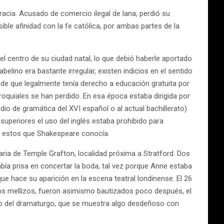
cia. Acusado de comercio ilegal de lana, perdió su
le afinidad con la fe católica, por ambas partes de la
l centro de su ciudad natal, lo que debió haberle aportado
belino era bastante irregular, existen indicios en el sentido
 de que legalmente tenía derecho a educación gratuita por
rroquiales se han perdido. En esa época estaba dirigida por
 de gramática del XVI español o al actual bachillerato)
superiores el uso del inglés estaba prohibido para
ores estos que Shakespeare conocía.
ria de Temple Grafton, localidad próxima a Stratford. Dos
bía prisa en concertar la boda, tal vez porque Anne estaba
e hace su aparición en la escena teatral londinense. El 26
cidos mellizos, fueron asimismo bautizados poco después, el
nto del dramaturgo, que se muestra algo desdeñoso con