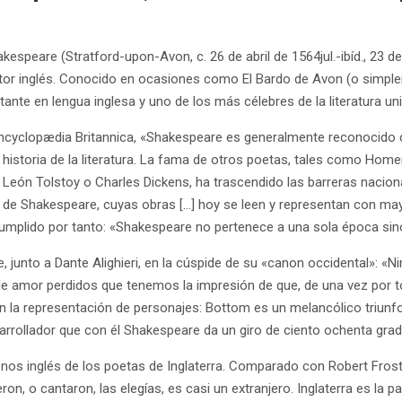
kespeare (Stratford-upon-Avon, c. 26 de abril de 1564jul.-ibíd., 23 d
tor inglés. Conocido en ocasiones como El Bardo de Avon (o simple
ante en lengua inglesa y uno de los más célebres de la literatura uni
ncyclopædia Britannica, «Shakespeare es generalmente reconocido c
a historia de la literatura. La fama de otros poetas, tales como Home
 León Tolstoy o Charles Dickens, ha trascendido las barreras naciona
 de Shakespeare, cuyas obras […] hoy se leen y representan con ma
plido por tanto: «Shakespeare no pertenece a una sola época sino 
 junto a Dante Alighieri, en la cúspide de su «canon occidental»: «N
e amor perdidos que tenemos la impresión de que, de una vez por to
en la representación de personajes: Bottom es un melancólico triu
n arrollador que con él Shakespeare da un giro de ciento ochenta gr
enos inglés de los poetas de Inglaterra. Comparado con Robert Fro
 o cantaron, las elegías, es casi un extranjero. Inglaterra es la pat