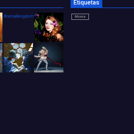
Etiquetas
Animalkingdom_FichaCine
Música