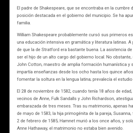
El padre de Shakespeare, que se encontraba en la cumbre d
posición destacada en el gobierno del municipio. Se ha apu
familia.
William Shakespeare probablemente cursó sus primeros estud
una educación intensiva en gramática y literatura latinas. A 
de que la de Stratford era bastante buena. La asistencia d
ser el hijo de un alto cargo del gobierno local. No obstant
John Cotton, maestro de amplia formación humanística y su
impartía enseñanzas desde los ocho hasta los quince años y 
fomentar la soltura en la lengua latina; prevalecía el estudi
El 28 de noviembre de 1582, cuando tenía 18 años de edad,
vecinos de Anne, Fulk Sandalls y John Richardson, atestigu
embarazada de tres meses. Tras su matrimonio, apenas hay h
de mayo de 1583, la hija primogénita de la pareja, Susanna,
2 de febrero de 1585; Hamnet murió a los once años, y sol
Anne Hathaway, el matrimonio no estaba bien avenido.