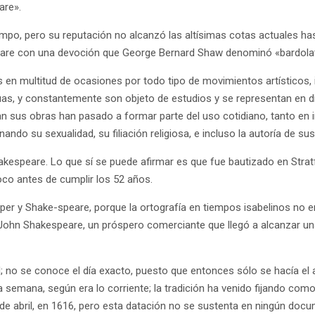
are».
o, pero su reputación no alcanzó las altísimas cotas actuales hast
eare con una devoción que George Bernard Shaw denominó «bardolat
s en multitud de ocasiones por todo tipo de movimientos artísticos, 
uas, y constantemente son objeto de estudios y se representan en di
an sus obras han pasado a formar parte del uso cotidiano, tanto en 
do su sexualidad, su filiación religiosa, e incluso la autoría de sus
speare. Lo que sí se puede afirmar es que fue bautizado en Stratf
 poco antes de cumplir los 52 años.
r y Shake-speare, porque la ortografía en tiempos isabelinos no era
on John Shakespeare, un próspero comerciante que llegó a alcanzar un
d; no se conoce el día exacto, puesto que entonces sólo se hacía el a
emana, según era lo corriente; la tradición ha venido fijando como f
3 de abril, en 1616, pero esta datación no se sustenta en ningún doc