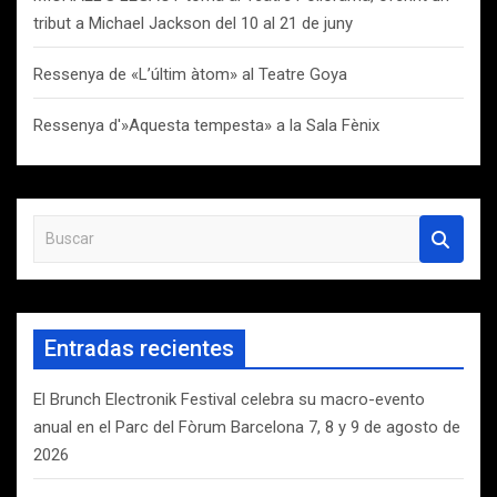
tribut a Michael Jackson del 10 al 21 de juny
Ressenya de «L’últim àtom» al Teatre Goya
Ressenya d'»Aquesta tempesta» a la Sala Fènix
B
u
s
c
a
Entradas recientes
r
El Brunch Electronik Festival celebra su macro-evento
anual en el Parc del Fòrum Barcelona 7, 8 y 9 de agosto de
2026