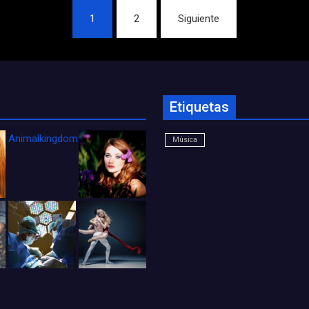
1
2
Siguiente
Etiquetas
Animalkingdom_FichaCine
Música