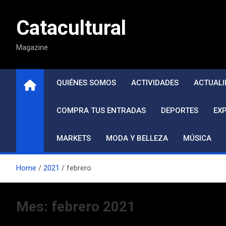
Saltar
al
Catacultural
contenido
Magazine
QUIÉNES SOMOS
ACTIVIDADES
ACTUALI
COMPRA TUS ENTRADAS
DEPORTES
EX
MARKETS
MODA Y BELLEZA
MÚSICA
Home
2021
febrero
Mes:
febrero 2021