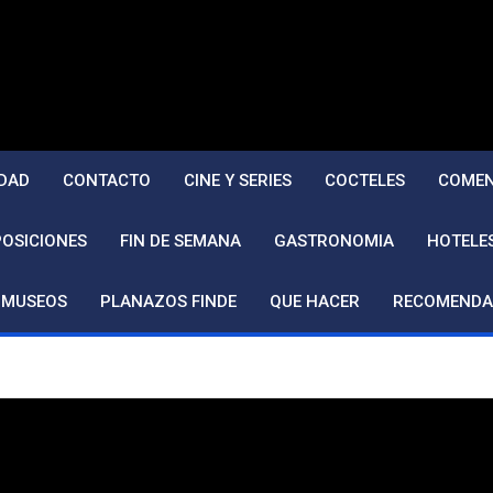
DAD
CONTACTO
CINE Y SERIES
COCTELES
COMEN
POSICIONES
FIN DE SEMANA
GASTRONOMIA
HOTELE
MUSEOS
PLANAZOS FINDE
QUE HACER
RECOMENDA