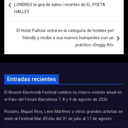
de
LONDRES la gira de sales i recintes de EL POETA
entradas
HALLEY
El Hotel Pulitzer entra en la categoría de hoteles pet
friendly y recibe a sus nuevos huéspedes con un
práctico «Doggy Kit»
Entradas recientes
El Brunch Electronik Festival celebra su macro-evento anual en
el Parc del Fòrum Barcelona 7, 8 y 9 de agosto de 2026
Rosario, Miguel Ríos, Leire Martínez y otros grandes artistas se
unen al Festival Mar d’Estiu del 31 de julio al 17 de agosto