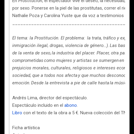
En
Prostitución
, el espectador vive el deseo, la necesidad, el se
por sexo. Ponerse en la piel de las prostitutas, correr el ri
Nathalie Poza y Carolina Yuste que da voz a testimonios reale
_____________________________________________
El tema: la Prostitución. El problema: la trata, tráfico y explo
inmigración ilegal, drogas, violencia de género…). Las bases 
de la venta de sexo, la industria del placer. Placer, otra palabr
comprometidas como mujeres y artistas se sumergen en un mun
prejuicios morales, culturales, religiosos e intereses económi
sociedad, que a todos nos afecta y que muchos desconocen. Tod
emoción. Desde la entrevista a pie de calle hasta la música en
Andrés Lima, director del espectáculo.
Espectáculo incluido en el
abono
.
Libro
con el texto de la obra a 5 €. Nueva colección del TNC.
Ficha artística