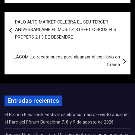
Navegación
PALO ALTO MARKET CELEBRA EL SEU TERCER
de
ANIVERSARI AMB EL MORITZ STREET CIRCUS ELS
entradas
PROPERS 2 I 3 DE DESEMBRE
LAGOM. La receta sueca para alcanzar el equilibrio en
tu vida
Entradas recientes
El Brunch Electronik Festival celebra su macro-evento anual en
el Parc del Fòrum Barcelona 7, 8 y 9 de agosto de 2026
Rosario, Miguel Ríos, Leire Martínez y otros grandes artistas se