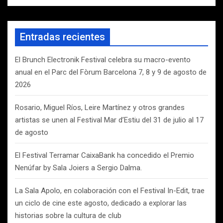
s
c
a
Entradas recientes
r
El Brunch Electronik Festival celebra su macro-evento
anual en el Parc del Fòrum Barcelona 7, 8 y 9 de agosto de
2026
Rosario, Miguel Ríos, Leire Martínez y otros grandes
artistas se unen al Festival Mar d’Estiu del 31 de julio al 17
de agosto
El Festival Terramar CaixaBank ha concedido el Premio
Nenúfar by Sala Joiers a Sergio Dalma.
La Sala Apolo, en colaboración con el Festival In-Edit, trae
un ciclo de cine este agosto, dedicado a explorar las
historias sobre la cultura de club