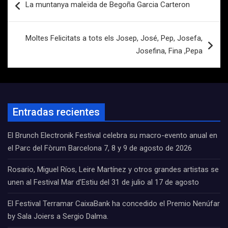
La muntanya maleïda de Begoña Garcia Carteron
de
entradas
Moltes Felicitats a tots els Josep, José, Pep, Josefa,
Josefina, Fina ,Pepa
Entradas recientes
El Brunch Electronik Festival celebra su macro-evento anual en
el Parc del Fòrum Barcelona 7, 8 y 9 de agosto de 2026
Rosario, Miguel Ríos, Leire Martínez y otros grandes artistas se
unen al Festival Mar d’Estiu del 31 de julio al 17 de agosto
El Festival Terramar CaixaBank ha concedido el Premio Nenúfar
by Sala Joiers a Sergio Dalma.