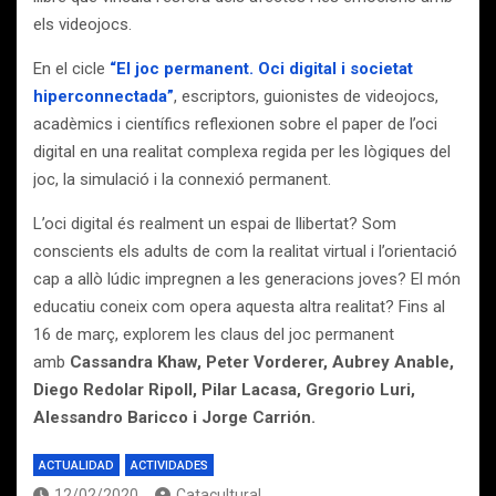
els videojocs.
En el cicle
“El joc permanent. Oci digital i societat
hiperconnectada”
, escriptors, guionistes de videojocs,
acadèmics i científics reflexionen sobre el paper de l’oci
digital en una realitat complexa regida per les lògiques del
joc, la simulació i la connexió permanent.
L’oci digital és realment un espai de llibertat? Som
conscients els adults de com la realitat virtual i l’orientació
cap a allò lúdic impregnen a les generacions joves? El món
educatiu coneix com opera aquesta altra realitat? Fins al
16 de març, explorem les claus del joc permanent
amb
Cassandra Khaw, Peter Vorderer, Aubrey Anable,
Diego Redolar Ripoll, Pilar Lacasa, Gregorio Luri,
Alessandro Baricco i Jorge Carrión.
ACTUALIDAD
ACTIVIDADES
12/02/2020
Catacultural