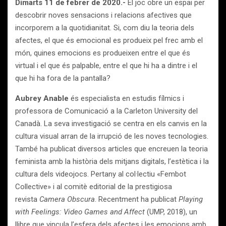
Dimarts 11 de febrer de 2020.-
El joc obre un espai per
descobrir noves sensacions i relacions afectives que
incorporem a la quotidianitat. Si, com diu la teoria dels
afectes, el que és emocional es produeix pel frec amb el
món, quines emocions es produeixen entre el que és
virtual i el que és palpable, entre el que hi ha a dintre i el
que hi ha fora de la pantalla?
Aubrey Anable
és especialista en estudis fílmics i
professora de Comunicació a la Carleton University del
Canadà. La seva investigació se centra en els canvis en la
cultura visual arran de la irrupció de les noves tecnologies.
També ha publicat diversos articles que encreuen la teoria
feminista amb la història dels mitjans digitals, l’estètica i la
cultura dels videojocs. Pertany al col·lectiu «Fembot
Collective» i al comitè editorial de la prestigiosa
revista
Camera Obscura
. Recentment ha publicat
Playing
with Feelings: Video Games and Affect
(UMP, 2018), un
llibre que vincula l’esfera dels afectes i les emocions amb