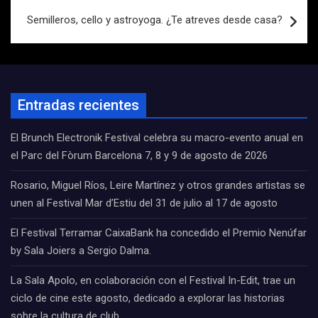
entradas
Semilleros, cello y astroyoga. ¿Te atreves desde casa?
Entradas recientes
El Brunch Electronik Festival celebra su macro-evento anual en
el Parc del Fòrum Barcelona 7, 8 y 9 de agosto de 2026
Rosario, Miguel Ríos, Leire Martínez y otros grandes artistas se
unen al Festival Mar d’Estiu del 31 de julio al 17 de agosto
El Festival Terramar CaixaBank ha concedido el Premio Nenúfar
by Sala Joiers a Sergio Dalma.
La Sala Apolo, en colaboración con el Festival In-Edit, trae un
ciclo de cine este agosto, dedicado a explorar las historias
sobre la cultura de club