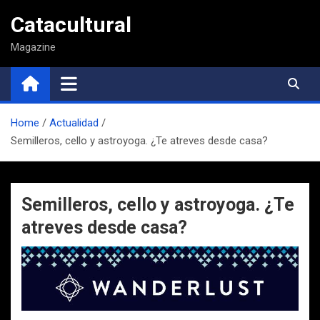
Saltar
Catacultural
al
contenido
Magazine
Home
Actualidad
Semilleros, cello y astroyoga. ¿Te atreves desde casa?
Semilleros, cello y astroyoga. ¿Te
atreves desde casa?