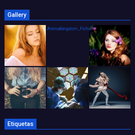
Gallery
Animalkingdom_FichaCine
Etiquetas