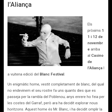
l’Aliança
Els
pròxims
1
1 i 12 de
novembr
e
arriba
al
Casino
de
l’Aliança
l
a vuitena edició del
Blanc Festival
.
Un enigmàtic home, vestit completament de blanc, del qual
no endevinem el seu rostre fa uns quants dies que es
passeja per la rambla del Poblenou; anys enrere ho feia per
les costes del Garraf, però ara ha decidit explorar nous
horitzons. Aquest home és Mr. Blanc, i ha decidit omplir la