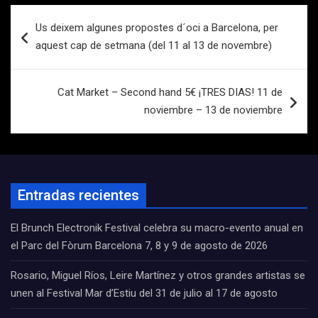
Navegación
Us deixem algunes propostes d´oci a Barcelona, per
de
aquest cap de setmana (del 11 al 13 de novembre)
entradas
Cat Market – Second hand 5€ ¡TRES DIAS! 11 de
noviembre – 13 de noviembre
Entradas recientes
El Brunch Electronik Festival celebra su macro-evento anual en
el Parc del Fòrum Barcelona 7, 8 y 9 de agosto de 2026
Rosario, Miguel Ríos, Leire Martínez y otros grandes artistas se
unen al Festival Mar d’Estiu del 31 de julio al 17 de agosto