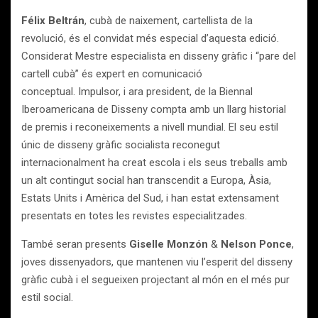
Félix Beltrán
, cubà de naixement, cartellista de la
revolució, és el convidat més especial d’aquesta edició.
Considerat Mestre especialista en disseny gràfic i “pare del
cartell cubà” és expert en comunicació
conceptual. Impulsor, i ara president, de la Biennal
Iberoamericana de Disseny compta amb un llarg historial
de premis i reconeixements a nivell mundial. El seu estil
únic de disseny gràfic socialista reconegut
internacionalment ha creat escola i els seus treballs amb
un alt contingut social han transcendit a Europa, Àsia,
Estats Units i Amèrica del Sud, i han estat extensament
presentats en totes les revistes especialitzades.
També seran presents
Giselle Monzón
&
Nelson Ponce
,
joves dissenyadors, que mantenen viu l’esperit del disseny
gràfic cubà i el segueixen projectant al món en el més pur
estil social.