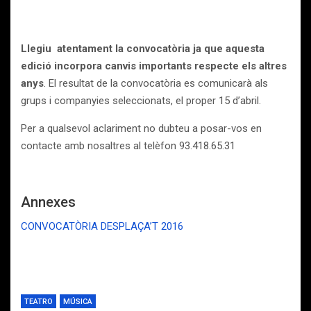
Llegiu atentament la convocatòria ja que aquesta
edició incorpora canvis importants respecte els altres
anys
. El resultat de la convocatòria es comunicarà als
grups i companyies seleccionats, el proper 15 d’abril.
Per a qualsevol aclariment no dubteu a posar-vos en
contacte amb nosaltres al telèfon 93.418.65.31
Annexes
CONVOCATÒRIA DESPLAÇA’T 2016
TEATRO
MÚSICA