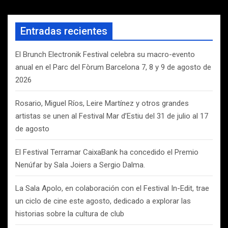
s
c
a
Entradas recientes
r
El Brunch Electronik Festival celebra su macro-evento
anual en el Parc del Fòrum Barcelona 7, 8 y 9 de agosto de
2026
Rosario, Miguel Ríos, Leire Martínez y otros grandes
artistas se unen al Festival Mar d’Estiu del 31 de julio al 17
de agosto
El Festival Terramar CaixaBank ha concedido el Premio
Nenúfar by Sala Joiers a Sergio Dalma.
La Sala Apolo, en colaboración con el Festival In-Edit, trae
un ciclo de cine este agosto, dedicado a explorar las
historias sobre la cultura de club