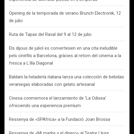
Opening de la temporada de verano Brunch Electronik, 12
de julio
Ruta de Tapas del Raval del 9 al 12 de julio
Els dijous de juliol es converteixen en una cita ineludible
pels cinèfils a Barcelona, gràcies al retorn del cinema a la
fresca a L’illa Diagonal
Baldani la heladería italiana lanza una colección de bebidas
veraniegas elaboradas con gelato artesanal
Cinesa conmemora el lanzamiento de ‘La Odisea’
ofreciendo una experiencia premium
Ressenya de «SPAfrica» a la Fundació Joan Brossa
Ressenya de «Mi madre y el dinero» al Teatre Lliure