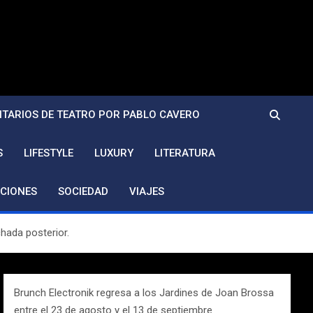
TARIOS DE TEATRO POR PABLO CAVERO
S
LIFESTYLE
LUXURY
LITERATURA
CIONES
SOCIEDAD
VIAJES
chada posterior.
Brunch Electronik regresa a los Jardines de Joan Brossa
entre el 23 de agosto y el 13 de septiembre