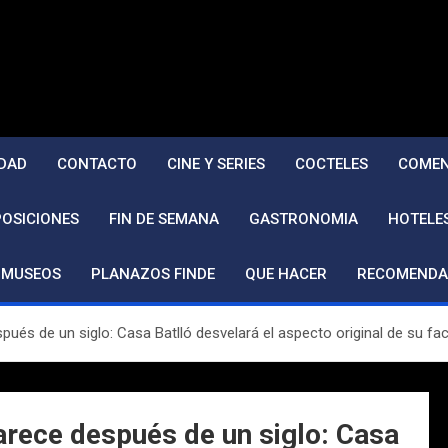
DAD
CONTACTO
CINE Y SERIES
COCTELES
COMEN
POSICIONES
FIN DE SEMANA
GASTRONOMIA
HOTELE
MUSEOS
PLANAZOS FINDE
QUE HACER
RECOMENDA
pués de un siglo: Casa Batlló desvelará el aspecto original de su fa
arece después de un siglo: Casa