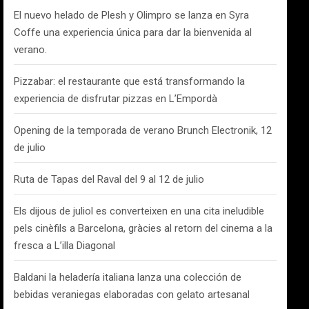
El nuevo helado de Plesh y Olimpro se lanza en Syra
Coffe una experiencia única para dar la bienvenida al
verano.
Pizzabar: el restaurante que está transformando la
experiencia de disfrutar pizzas en L’Empordà
Opening de la temporada de verano Brunch Electronik, 12
de julio
Ruta de Tapas del Raval del 9 al 12 de julio
Els dijous de juliol es converteixen en una cita ineludible
pels cinèfils a Barcelona, gràcies al retorn del cinema a la
fresca a L’illa Diagonal
Baldani la heladería italiana lanza una colección de
bebidas veraniegas elaboradas con gelato artesanal