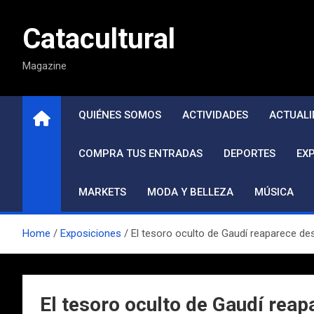
Saltar
al
Catacultural
contenido
Magazine
QUIÉNES SOMOS
ACTIVIDADES
ACTUALI
COMPRA TUS ENTRADAS
DEPORTES
EX
MARKETS
MODA Y BELLEZA
MÚSICA
Home
Exposiciones
El tesoro oculto de Gaudí reaparece des
El tesoro oculto de Gaudí reap