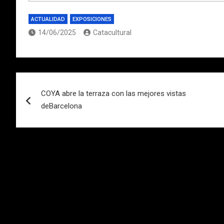
ACTUALIDAD
EXPOSICIONES
14/06/2025
Catacultural
Navegación
COYA abre la terraza con las mejores vistas
de
deBarcelona
entradas