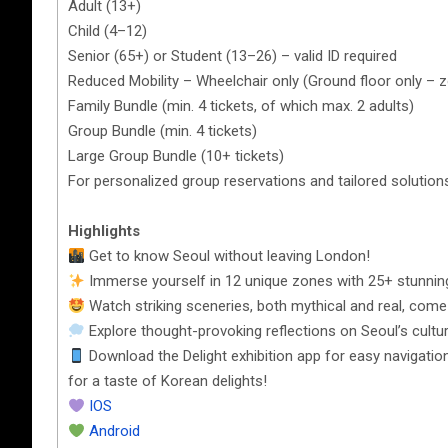
Adult (13+)
Child (4–12)
Senior (65+) or Student (13–26) – valid ID required
Reduced Mobility – Wheelchair only (Ground floor only – zo
Family Bundle (min. 4 tickets, of which max. 2 adults)
Group Bundle (min. 4 tickets)
Large Group Bundle (10+ tickets)
For personalized group reservations and tailored solution
Highlights
Get to know Seoul without leaving London!
Immerse yourself in 12 unique zones with 25+ stunning
Watch striking sceneries, both mythical and real, come 
Explore thought-provoking reflections on Seoul’s cultu
Download the Delight exhibition app for easy navigati
for a taste of Korean delights!
IOS
Android