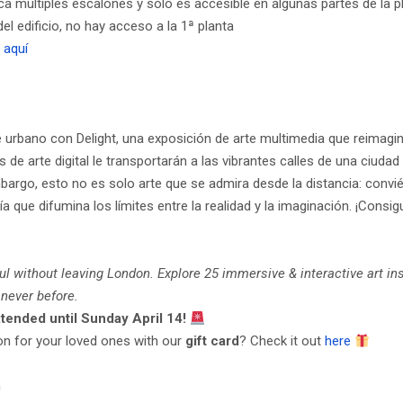
ca múltiples escalones y solo es accesible en algunas partes de la p
del edificio, no hay acceso a la 1ª planta
a
aquí
 urbano con Delight, una exposición de arte multimedia que reimagina 
e arte digital le transportarán a las vibrantes calles de una ciuda
argo, esto no es solo arte que se admira desde la distancia: conviér
gía que difumina los límites entre la realidad y la imaginación. ¡Consi
ul without leaving London. Explore 25 immersive & interactive art in
 never before.
tended until Sunday April 14!
ion for your loved ones with our
gift card
? Check it out
here
n