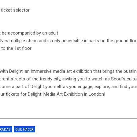
 ticket selector
t be accompanied by an adult
ves multiple steps and is only accessible in parts on the ground floor
 to the 1st floor
th Delight, an immersive media art exhibition that brings the bustlin
 vibrant streets of the trendy city, inviting you to watch as Seoul’s c
ecome a part of Delight yourself as you engage, explore, and find you
ur tickets for Delight: Media Art Exhibition in London!
TRADAS
QUE HACER