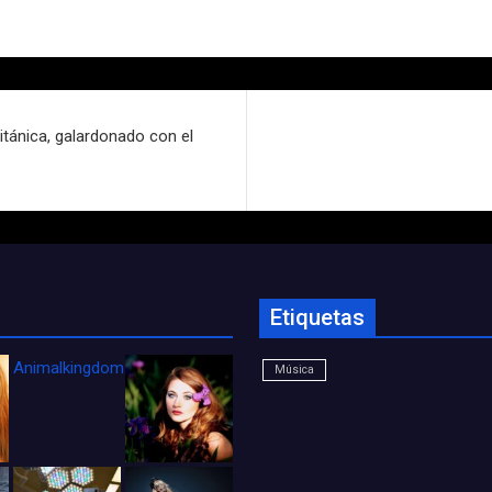
itánica, galardonado con el
Etiquetas
Animalkingdom_FichaCine
Música