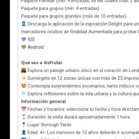
Paquete Familiar (mín. 4 entradas, de las cuales máx. 2 ad
Paquete para grupos (mín. 4 entradas)
Paquete para grupos grandes (más de 10 entradas)
Descarga la aplicación de la exposición Delight para un
marcadores ocultos de Realidad Aumentada para probar l
IOS
Android
Qué vas a disfrutar
Explora un paisaje urbano único en el corazón de Lon
Sumérgete en 12 zonas únicas con más de 25 impresio
Contempla sorprendentes escenarios, tanto míticos co
Explora reflexiones sobre la vida urbana y la cultura que 
Información general
Fechas y horarios: selecciona tu fecha y hora directam
Duración: la visita durará aproximadamente 1 hora
Lugar: Borough Yards
Edad: 4+. Los menores de 12 años deberán ir acompa