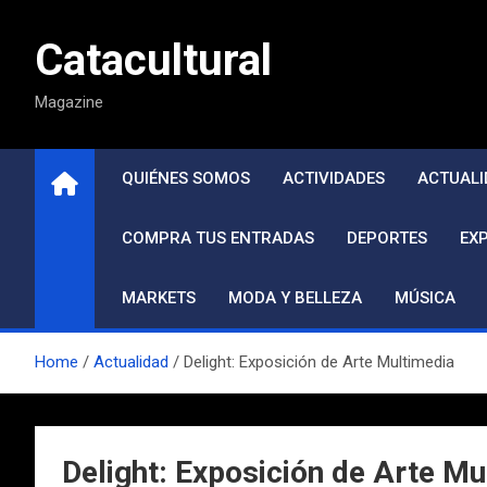
Saltar
al
Catacultural
contenido
Magazine
QUIÉNES SOMOS
ACTIVIDADES
ACTUALI
COMPRA TUS ENTRADAS
DEPORTES
EX
MARKETS
MODA Y BELLEZA
MÚSICA
Home
Actualidad
Delight: Exposición de Arte Multimedia
Delight: Exposición de Arte Mu