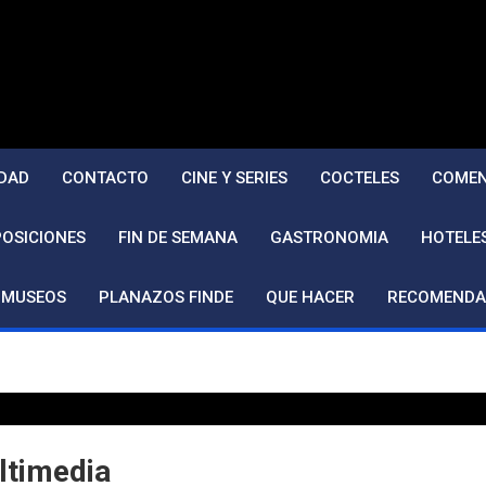
DAD
CONTACTO
CINE Y SERIES
COCTELES
COMEN
POSICIONES
FIN DE SEMANA
GASTRONOMIA
HOTELE
MUSEOS
PLANAZOS FINDE
QUE HACER
RECOMENDA
ltimedia