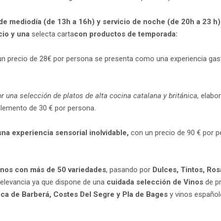
de mediodía (de 13h a 16h) y servicio de noche (de 20h a 23 h)
cio y una
selecta carta
con productos de temporada:
 un precio de 28€ por persona se presenta como una experiencia gas
una selección de platos de alta cocina catalana y británica,
elabo
uplemento de 30 € por persona.
u
na experiencia sensorial inolvidable,
con un precio de 90 € por p
inos con más de 50 variedades
, pasando por
Dulces, Tintos, Ro
elevancia ya que dispone de una
cuidada selección de Vinos
de pr
onca de Barberá, Costes Del Segre y Pla de Bages
y vinos español