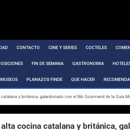
DAD
CONTACTO
CINE Y SERIES
COCTELES
COMEN
POSICIONES
FIN DE SEMANA
GASTRONOMIA
HOTELE
MUSEOS
PLANAZOS FINDE
QUE HACER
RECOMENDA
 catalana y británica, galardonado con el Bib Gourmand de la Guía M
 alta cocina catalana y británica, 