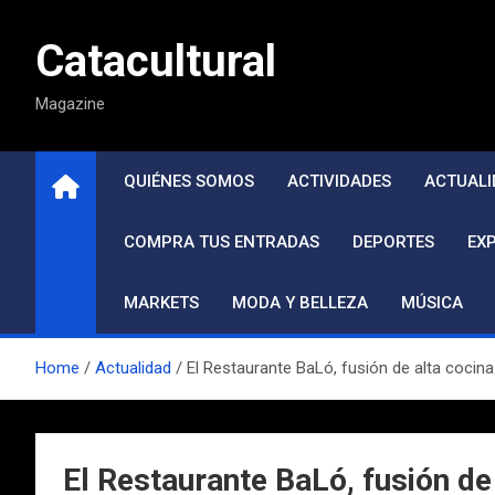
Saltar
al
Catacultural
contenido
Magazine
QUIÉNES SOMOS
ACTIVIDADES
ACTUALI
COMPRA TUS ENTRADAS
DEPORTES
EX
MARKETS
MODA Y BELLEZA
MÚSICA
Home
Actualidad
El Restaurante BaLó, fusión de alta cocina
El Restaurante BaLó, fusión de