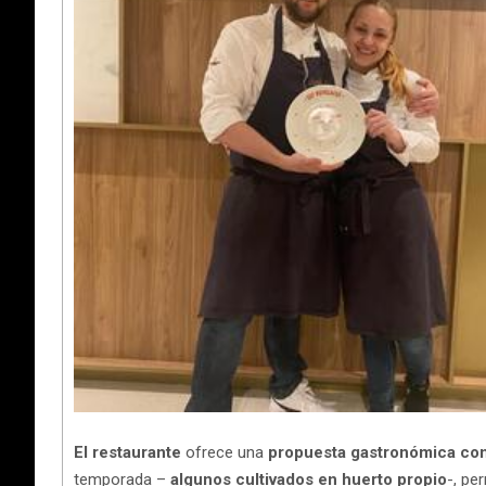
El restaurante
ofrece una
propuesta gastronómica con 
temporada –
algunos cultivados en huerto propio
-, pe