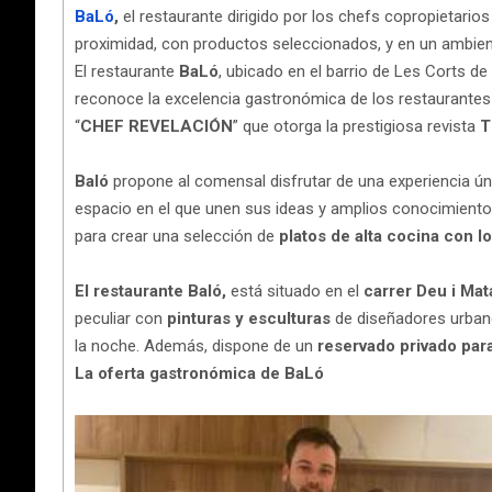
BaLó
,
el restaurante dirigido por los chefs copropietarios
proximidad, con productos seleccionados, y en un ambient
El restaurante
BaLó
, ubicado en el barrio de Les Corts 
reconoce la excelencia gastronómica de los restaurantes
“
CHEF REVELACIÓN
” que otorga la prestigiosa revista
T
Baló
propone al comensal
disfrutar de una experiencia ú
espacio en el que unen sus ideas y amplios conocimientos
para crear una selección de
platos de alta cocina con l
El restaurante Baló,
está situado en el
carrer Deu i Mat
peculiar con
pinturas y esculturas
de diseñadores urbano
la noche. Además, dispone de un
reservado privado par
La oferta gastronómica de BaLó