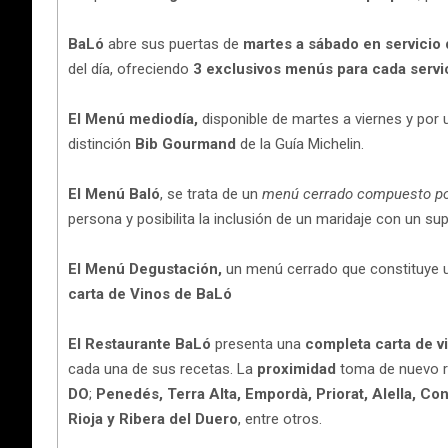
BaLó
abre sus puertas de
martes a sábado en servicio 
del día, ofreciendo
3 exclusivos menús para cada servi
El Menú mediodía,
disponible de martes a viernes y por
distinción
Bib Gourmand
de la Guía Michelin.
El Menú Baló
, se trata de un
menú cerrado compuesto por 
persona y posibilita la inclusión de un maridaje con un s
El Menú Degustación,
un menú cerrado que constituye 
carta de Vinos de BaLó
El Restaurante BaLó
presenta una
completa carta de v
cada una de sus recetas. La
proximidad
toma de nuevo r
DO
;
Penedés, Terra Alta, Empordà, Priorat, Alella, C
Rioja y Ribera del Duero
, entre otros.