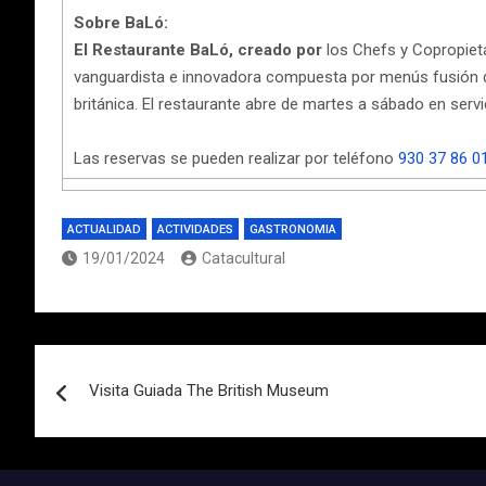
Sobre BaLó:
El Restaurante BaLó, creado por
los Chefs y Copropiet
vanguardista e innovadora compuesta por menús fusión de
británica. El restaurante abre de martes a sábado en serv
Las reservas se pueden realizar por teléfono
930 37 86 0
ACTUALIDAD
ACTIVIDADES
GASTRONOMIA
19/01/2024
Catacultural
Navegación
Visita Guiada The British Museum
de
entradas