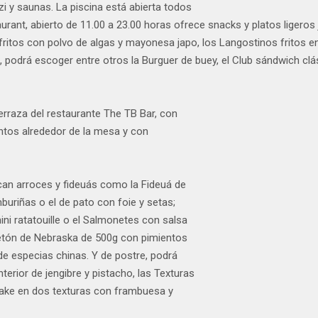
 y saunas. La piscina está abierta todos
rant, abierto de 11.00 a 23.00 horas ofrece snacks y platos ligeros j
fritos con polvo de algas y mayonesa japo, los Langostinos fritos 
 podrá escoger entre otros la Burguer de buey, el Club sándwich clá
erraza del restaurante The TB Bar, con
ntos alrededor de la mesa y con
can arroces y fideuás como la Fideuá de
mburiñas o el de pato con foie y setas;
i ratatouille o el Salmonetes con salsa
letón de Nebraska de 500g con pimientos
de especias chinas. Y de postre, podrá
erior de jengibre y pistacho, las Texturas
ake en dos texturas con frambuesa y