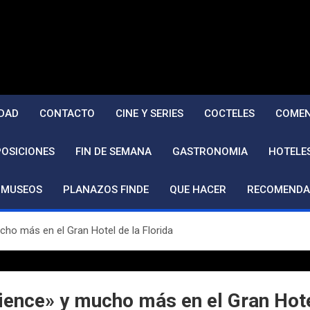
DAD
CONTACTO
CINE Y SERIES
COCTELES
COMEN
POSICIONES
FIN DE SEMANA
GASTRONOMIA
HOTELE
MUSEOS
PLANAZOS FINDE
QUE HACER
RECOMENDA
cho más en el Gran Hotel de la Florida
ience» y mucho más en el Gran Hote