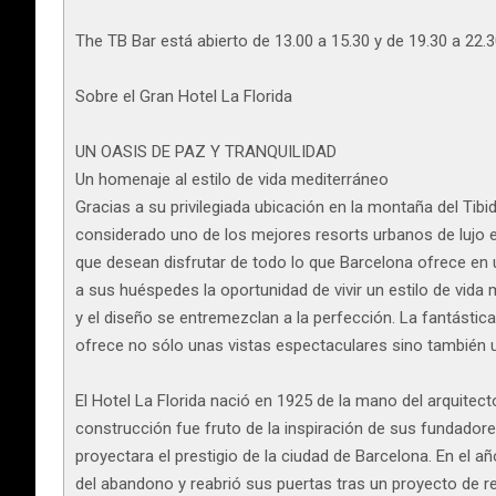
The TB Bar está abierto de 13.00 a 15.30 y de 19.30 a 22.3
Sobre el Gran Hotel La Florida
UN OASIS DE PAZ Y TRANQUILIDAD
Un homenaje al estilo de vida mediterráneo
Gracias a su privilegiada ubicación en la montaña del Tibi
considerado uno de los mejores resorts urbanos de lujo en
que desean disfrutar de todo lo que Barcelona ofrece en u
a sus huéspedes la oportunidad de vivir un estilo de vida me
y el diseño se entremezclan a la perfección. La fantástica
ofrece no sólo unas vistas espectaculares sino también un o
El Hotel La Florida nació en 1925 de la mano del arquite
construcción fue fruto de la inspiración de sus fundador
proyectara el prestigio de la ciudad de Barcelona. En el a
del abandono y reabrió sus puertas tras un proyecto de r