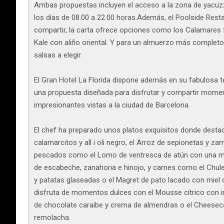
Ambas propuestas incluyen el acceso a la zona de yacuzzi
los días de 08.00 a 22.00 horas.Además, el Poolside Restau
compartir, la carta ofrece opciones como los Calamares 
Kale con aliño oriental. Y para un almuerzo más completo,
salsas a elegir.
El Gran Hotel La Florida dispone además en su fabulosa t
una propuesta diseñada para disfrutar y compartir mome
impresionantes vistas a la ciudad de Barcelona.
El chef ha preparado unos platos exquisitos donde desta
calamarcitos y all i oli negro, el Arroz de sepionetas y za
pescados como el Lomo de ventresca de atún con una min
de escabeche, zanahoria e hinojo, y carnes como el Chu
y patatas glaseadas o el Magret de pato lacado con miel 
disfruta de momentos dulces con el Mousse cítrico con int
de chocolate caraibe y crema de almendras o el Cheesec
remolacha.