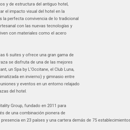
 y de estructura del antiguo hotel,
r el impacto visual del hotel en la
 la perfecta convivencia de lo tradicional
 artesanal con las nuevas tecnologías y
onviven con materiales como el acero
llas 6 suites y ofrece una gran gama de
raza se disfruta de una de las mejores
ant, un Spa by L’Occitane, el Club Luna,
climatizada en invierno) y gimnasio entre
reuniones y eventos en un entorno relajado
azas del hotel.
itality Group, fundado en 2011 para
vés de una combinación pionera de
 presencia en 23 países y una cartera demás de 75 establecimientos c