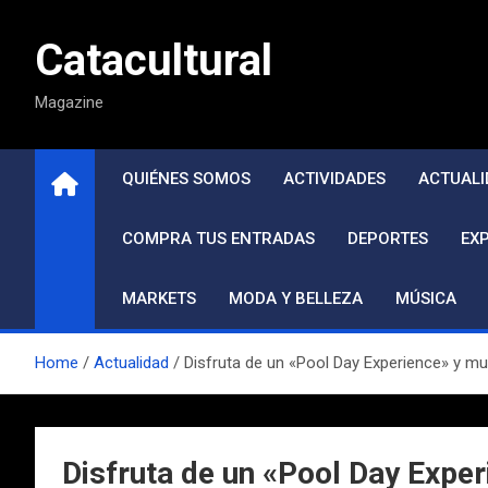
Saltar
al
Catacultural
contenido
Magazine
QUIÉNES SOMOS
ACTIVIDADES
ACTUALI
COMPRA TUS ENTRADAS
DEPORTES
EX
MARKETS
MODA Y BELLEZA
MÚSICA
Home
Actualidad
Disfruta de un «Pool Day Experience» y mu
Disfruta de un «Pool Day Exper