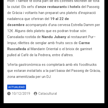
món” i també té bona part de les Estrelles Michelin de tota
la ciutat. Els xefs d’
onze restaurants i hotels
del Passeig
de Gràcia i voltants han preparat uns platets d’inspiració
nadalenca que oferiran del
19 al 22 de
desembre
acompanyats d’una cervesa Estrella Damm per
12€. Alguns dels platets que es podran trobar són:
Cansalada rostida de
Nandu Jubany
al restaurant Pur–
Impur, rillettes de senglar amb fruits secs de
Carme
Ruscalleda
al Mandarin Oriental o el brioix de garrinet
pulled al Cafè de la Pedrera, entre d’altres.
’oferta gastronòmica es completarà amb els foodtrucks
que estaran instal·lats a la part baixa del Passeig de Gràcia,
zona amenitzada per un DJ.
ACTUALIDAD
10/12/2019
Catacultural