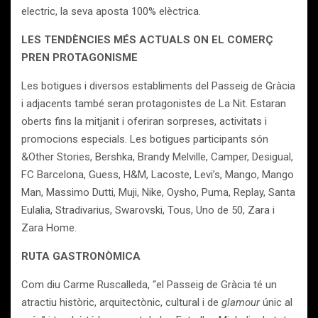
electric, la seva aposta 100% elèctrica.
LES TENDÈNCIES M
É
S ACTUALS ON EL COMERÇ
PREN PROTAGONISME
Les botigues i diversos establiments del Passeig de Gràcia
i adjacents també seran protagonistes de La Nit. Estaran
oberts fins la mitjanit i oferiran sorpreses, activitats i
promocions especials. Les botigues participants són
&Other Stories, Bershka, Brandy Melville, Camper, Desigual,
FC Barcelona, Guess, H&M, Lacoste, Levi’s, Mango, Mango
Man, Massimo Dutti, Muji, Nike, Oysho, Puma, Replay, Santa
Eulalia, Stradivarius, Swarovski, Tous, Uno de 50, Zara i
Zara Home.
RUTA GASTRONÒMICA
Com diu Carme Ruscalleda, “el Passeig de Gràcia té un
atractiu històric, arquitectònic, cultural i de
glamour
únic al