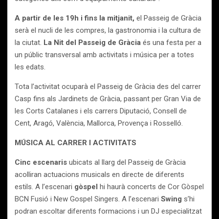
A partir de les 19h i fins la mitjanit,
el Passeig de Gràcia
serà el nucli de les compres, la gastronomia i la cultura de
la ciutat.
La Nit del Passeig de Gràcia
és una festa per a
un públic transversal amb activitats i música per a totes
les edats.
Tota l’activitat ocuparà el Passeig de Gràcia des del carrer
Casp fins als Jardinets de Gràcia, passant per Gran Via de
les Corts Catalanes i els carrers Diputació, Consell de
Cent, Aragó, València, Mallorca, Provença i Rosselló.
M
Ú
SICA AL CARRER I ACTIVITATS
Cinc escenaris
ubicats al llarg del Passeig de Gràcia
acolliran actuacions musicals en directe de diferents
estils. A l’escenari
gòspel
hi haurà concerts de Cor Gòspel
BCN Fusió i New Gospel Singers. A l’escenari
Swing
s’hi
podran escoltar diferents formacions i un DJ especialitzat