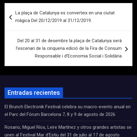
Navegación
La plaça de Catalunya es converteix en una ciutat
de
màgica Del 20/12/2019 al 31/12/2019.
entradas
Del 20 al 31 de desembre la plaça de Catalunya serà
l’escenari de la cinquena edició de la Fira de Consum
Responsable i d’Economia Social i Solidària
Entradas recientes
El Brunch Electronik Festival celebra su macro-evento anual en
el Parc del Fòrum Barcelona 7, 8 y 9 de agosto de 2026
Rosario, Miguel Ríos, Leire Martínez y otros grandes artistas se
unen al Festival Mar d’Estiu del 31 de julio al 17 de agosto