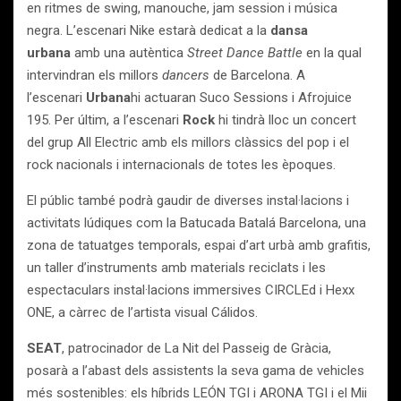
en ritmes de swing, manouche, jam session i música
negra. L’escenari Nike estarà dedicat a la
dansa
urbana
amb una autèntica
Street Dance Battle
en la qual
intervindran els millors
dancers
de Barcelona. A
l’escenari
Urbana
hi actuaran Suco Sessions i Afrojuice
195. Per últim, a l’escenari
Rock
hi tindrà lloc un concert
del grup All Electric amb els millors clàssics del pop i el
rock nacionals i internacionals de totes les èpoques.
El públic també podrà gaudir de diverses instal·lacions i
activitats lúdiques com la Batucada Batalá Barcelona, una
zona de tatuatges temporals, espai d’art urbà amb grafitis,
un taller d’instruments amb materials reciclats i les
espectaculars instal·lacions immersives CIRCLEd i Hexx
ONE, a càrrec de l’artista visual Cálidos.
SEAT
, patrocinador de La Nit del Passeig de Gràcia,
posarà a l’abast dels assistents la seva gama de vehicles
més sostenibles: els híbrids LEÓN TGI i ARONA TGI i el Mii