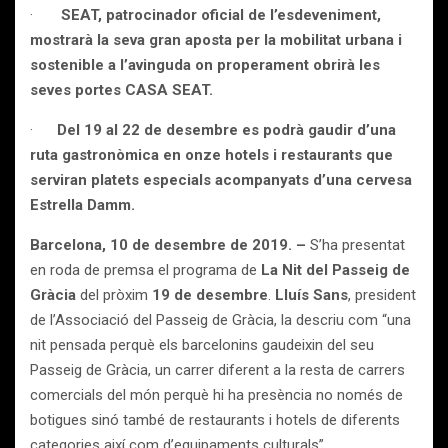
·
SEAT, patrocinador oficial de l’esdeveniment,
mostrarà la seva gran aposta per la mobilitat urbana i
sostenible a l’avinguda on properament obrirà les
seves portes CASA SEAT.
·
Del 19 al 22 de desembre es podrà gaudir d’una
ruta gastronòmica en onze hotels i restaurants que
serviran platets especials acompanyats d’una cervesa
Estrella Damm.
Barcelona, 10 de desembre de 2019. –
S’ha presentat
en roda de premsa el programa de
La Nit del Passeig de
Gràcia
del pròxim
19 de desembre
.
Lluís Sans
, president
de l’Associació del Passeig de Gràcia, la descriu com “una
nit pensada perquè els barcelonins gaudeixin del seu
Passeig de Gràcia, un carrer diferent a la resta de carrers
comercials del món perquè hi ha presència no només de
botigues sinó també de restaurants i hotels de diferents
categories així com d’equipaments culturals”.