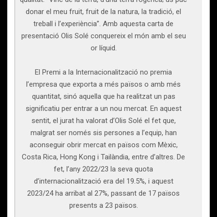
donar el meu fruit, fruit de la natura, la tradició, el
treball i l’experiència”. Amb aquesta carta de
presentació Olis Solé conquereix el món amb el seu
or líquid.
El Premi a la Internacionalització no premia
l’empresa que exporta a més països o amb més
quantitat, sinó aquella que ha realitzat un pas
significatiu per entrar a un nou mercat. En aquest
sentit, el jurat ha valorat d’Olis Solé el fet que,
malgrat ser només sis persones a l’equip, han
aconseguir obrir mercat en països com Mèxic,
Costa Rica, Hong Kong i Tailàndia, entre d’altres. De
fet, l’any 2022/23 la seva quota
d’internacionalització era del 19.5%, i aquest
2023/24 ha arribat al 27%, passant de 17 països
presents a 23 països.