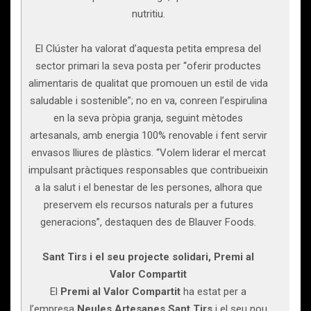
nutritiu.
El Clúster ha valorat d’aquesta petita empresa del
sector primari la seva posta per “oferir productes
alimentaris de qualitat que promouen un estil de vida
saludable i sostenible”; no en va, conreen l’espirulina
en la seva pròpia granja, seguint mètodes
artesanals, amb energia 100% renovable i fent servir
envasos lliures de plàstics. “Volem liderar el mercat
impulsant pràctiques responsables que contribueixin
a la salut i el benestar de les persones, alhora que
preservem els recursos naturals per a futures
generacions”, destaquen des de Blauver Foods.
Sant Tirs i el seu projecte solidari, Premi al
Valor Compartit
El
Premi al Valor Compartit
ha estat per a
l’empresa
Neules Artesanes Sant Tirs
i el seu nou