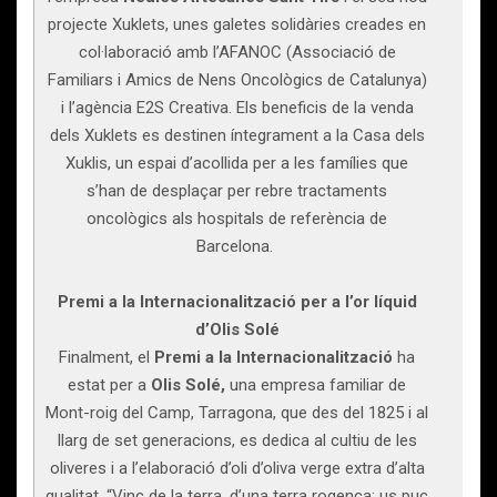
projecte Xuklets, unes galetes solidàries creades en
col·laboració amb l’AFANOC (Associació de
Familiars i Amics de Nens Oncològics de Catalunya)
i l’agència E2S Creativa. Els beneficis de la venda
dels Xuklets es destinen íntegrament a la Casa dels
Xuklis, un espai d’acollida per a les famílies que
s’han de desplaçar per rebre tractaments
oncològics als hospitals de referència de
Barcelona.
Premi a la Internacionalització per a l’or líquid
d’Olis Solé
Finalment, el
Premi a la Internacionalització
ha
estat per a
Olis Solé,
una empresa familiar de
Mont-roig del Camp, Tarragona, que des del 1825 i al
llarg de set generacions, es dedica al cultiu de les
oliveres i a l’elaboració d’oli d’oliva verge extra d’alta
qualitat. “Vinc de la terra, d’una terra rogenca; us puc