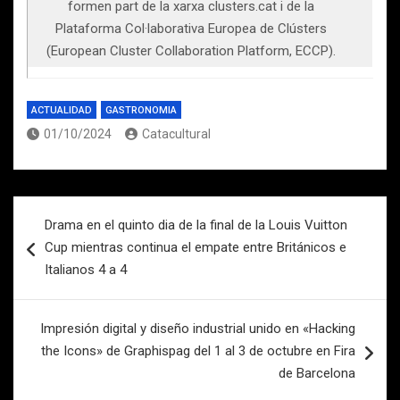
formen part de la xarxa clusters.cat i de la
Plataforma Col·laborativa Europea de Clústers
(European Cluster Collaboration Platform, ECCP).
ACTUALIDAD
GASTRONOMIA
01/10/2024
Catacultural
Navegación
Drama en el quinto dia de la final de la Louis Vuitton
de
Cup mientras continua el empate entre Británicos e
entradas
Italianos 4 a 4
Impresión digital y diseño industrial unido en «Hacking
the Icons» de Graphispag del 1 al 3 de octubre en Fira
de Barcelona