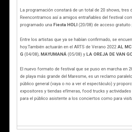
La programación constará de un total de 20 shows, tres de
Reencontramos así a amigos entrañables del festival co
programado una
Fiesta HOLI
(20/08) de acceso gratuito
Entre los artistas que ya se habían confirmado, se encue
hoy.También actuarán en el ARTS de Verano 2022
AL MC
G
(04/08),
MAYUMANÁ
(05/08) y
LA OREJA DE VAN G
El nuevo formato de festival que se puso en marcha en 2019
de playa más grande del Maresme, es un reclamo paralelo 
público general (vaya o no a ver el espectáculo) y proporc
expositores y tiendas efímeras, food trucks y actividades 
para el público asistente a los conciertos como para visit