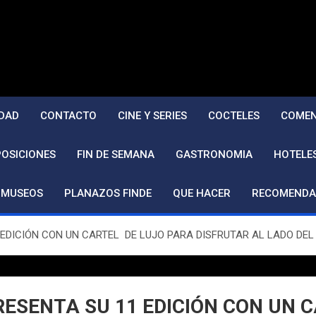
DAD
CONTACTO
CINE Y SERIES
COCTELES
COMEN
POSICIONES
FIN DE SEMANA
GASTRONOMIA
HOTELE
MUSEOS
PLANAZOS FINDE
QUE HACER
RECOMENDA
 EDICIÓN CON UN CARTEL DE LUJO PARA DISFRUTAR AL LADO DEL 
PRESENTA SU 11 EDICIÓN CON UN 