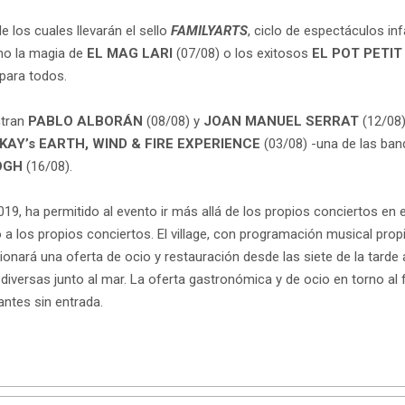
 los cuales llevarán el sello
FAMILYARTS
, ciclo de espectáculos in
mo la magia de
EL MAG LARI
(07/08) o los exitosos
EL POT PETIT
 para todos.
ntran
PABLO ALBORÁN
(08/08) y
JOAN MANUEL SERRAT
(12/08)
KAY’s EARTH, WIND & FIRE EXPERIENCE
(03/08) -una de las ban
OGH
(16/08).
, ha permitido al evento ir más allá de los propios conciertos en el
a los propios conciertos. El village, con programación musical prop
ionará una oferta de ocio y restauración desde las siete de la tarde 
diversas junto al mar. La oferta gastronómica y de ocio en torno al f
antes sin entrada.