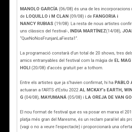
MANOLO GARCÍA
(06/08) és una de les incorporacions
de
LOQUILLO i M CLAN
(09/08) i de
FANGORIA i
NANCY RUBIAS
(19/08). La resta de nous artistes conf
uns clàssics del festival-,
INDIA MARTÍNEZ
(14/08),
JOA
“QueNoNosFrunjanLaFiesta1”.
La programació constarà d’un total de 20 shows, tres dels
amics entranyables del festival com la màgia de
EL MAG
HOLI
(20/08) d’accés gratuït per a tothom.
Entre els artistes que ja s’havien confirmat, hi ha
PABLO
actuaran a l’ARTS d’Estiu 2022
AL MCKAY’s EARTH, WIN
G
(04/08),
MAYUMANÁ
(05/08) i
LA OREJA DE VAN G
El nou format de festival que es va posar en marxa el 2019
platja més gran del Maresme, és un reclam paral·lel als p
(vagi o no a veure l’espectacle) i proporcionarà una oferta