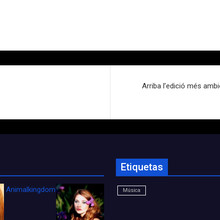
Arriba l’edició més ambi
Etiquetas
Animalkingdom_FichaCine
Música