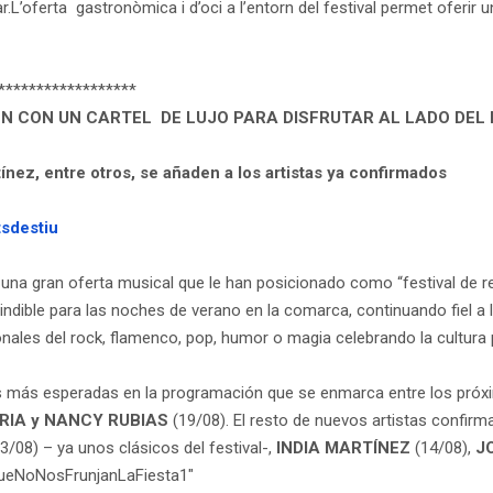
r.L’oferta gastronòmica i d’oci a l’entorn del festival permet oferir u
******************
IÓN CON UN CARTEL DE LUJO PARA DISFRUTAR AL LADO DEL
ínez, entre otros, se añaden a los artistas ya confirmados
tsdestiu
una gran oferta musical que le han posicionado como “festival de re
indible para las noches de verano en la comarca, continuando fiel a l
nales del rock, flamenco, pop, humor o magia celebrando la cultura 
es más esperadas en la programación que se enmarca entre los próx
IA y NANCY RUBIAS
(19/08). El resto de nuevos artistas confir
3/08) – ya unos clásicos del festival-,
INDIA MARTÍNEZ
(14/08),
J
QueNoNosFrunjanLaFiesta1″