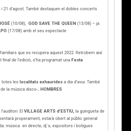
 i 21 d’agost. També destaquen el dobles concerts
JOSÉ
(10/08),
GOD SAVE THE QUEEN
(13/08) – ja
APO
(17/08) amb el seu espectacle
 i familiars que es recupera aquest 2022. Retrobem així
l final de l’edició, s’ha programat una
Festa
 totes les
localitats
exhaurides
a dia d’avui. També
 de la música disco-,
HOMBRES
’auditori. El
VILLAGE ARTS d’ESTIU,
la guingueta de
sentarà properament, estarà obert al públic general
da: música en directe, dj´s, expositors i botigues