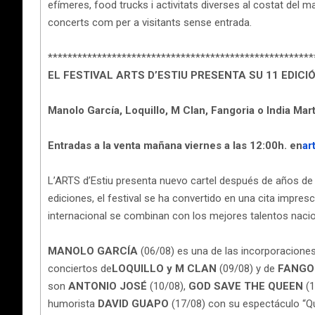
efímeres, food trucks i activitats diverses al costat del ma
concerts com per a visitants sense entrada.
******************************************************
EL FESTIVAL ARTS D’ESTIU PRESENTA SU 11 EDIC
Manolo García, Loquillo, M Clan, Fangoria o India Mart
Entradas a la venta mañana viernes a las 12:00h. en
ar
L’ARTS d’Estiu presenta nuevo cartel después de años de 
ediciones, el festival se ha convertido en una cita impresc
internacional se combinan con los mejores talentos nacio
MANOLO GARCÍA
(06/08) es una de las incorporacion
conciertos de
LOQUILLO y M CLAN
(09/08) y de
FANGOR
son
ANTONIO JOSÉ
(10/08),
GOD SAVE THE QUEEN
(1
humorista
DAVID GUAPO
(17/08) con su espectáculo “