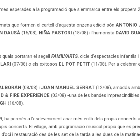
 més esperades a la programació que s’emmarca entre els propers 2
irmats que formen el cartell d’aquesta onzena edició són
ANTONIO 
N DAUSÀ
(15/08),
NIÑA PASTORI
(18/08) i l’humorista
DAVID GU
 quals portaran el segell
FAMILYARTS
, cicle d’espectacles infantils
 LARI
(07/08) o els exitosos
EL POT PETIT
(11/08). Per a celebrar e
 ALBORÁN
(08/08) i
JOAN MANUEL SERRAT
(12/08), ambdós amb
D & FIRE EXPERIENCE
(03/08) -una de les bandes imprescindibles
OGH
(16/08).
, ha permès a l’esdeveniment anar més enllà dels propis concerts a l
ropis concerts. El village, amb programació musical pròpia que es pre
 d’oci i restauració des de les set de la tarda a les dues de la matina