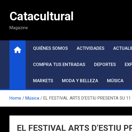
Saltar
al
Catacultural
contenido
Magazine
QUIÉNES SOMOS
ACTIVIDADES
ACTUALI
COMPRA TUS ENTRADAS
DEPORTES
EX
MARKETS
MODA Y BELLEZA
MÚSICA
Home
Música
EL FESTIVAL ARTS D’ESTIU PRESENTA SU 11
EL FESTIVAL ARTS D’ESTIU 