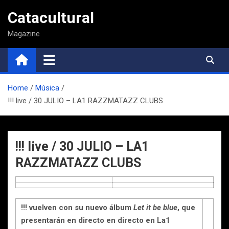
Saltar
Catacultural
al
contenido
Magazine
Home
Música
!!! live / 30 JULIO – LA1 RAZZMATAZZ CLUBS
!!! live / 30 JULIO – LA1
RAZZMATAZZ CLUBS
!!! vuelven con su nuevo álbum
Let it be blue
, que
presentarán en directo en directo en La1