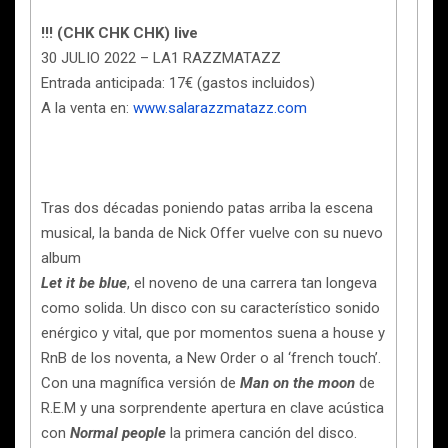
!!! (CHK CHK CHK) live
30 JULIO 2022 – LA1 RAZZMATAZZ
Entrada anticipada: 17€ (gastos incluidos)
A la venta en:
www.salarazzmatazz.com
Tras dos décadas poniendo patas arriba la escena
musical, la banda de Nick Offer vuelve con su nuevo
album
Let it be blue
, el noveno de una carrera tan longeva
como solida. Un disco con su característico sonido
enérgico y vital, que por momentos suena a house y
RnB de los noventa, a New Order o al ‘french touch’.
Con una magnífica versión de
Man
on the moon
de
R.E.M y una sorprendente apertura en clave acústica
con
Normal people
la primera canción del disco.