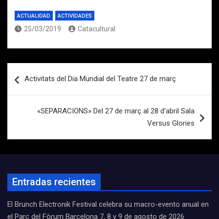
ACTUALIDAD
ACTIVIDADES
25/03/2019
Catacultural
Navegación
Activitats del Dia Mundial del Teatre 27 de març
de
entradas
«SEPARACIONS» Del 27 de març al 28 d’abril Sala
Versus Glories
Entradas recientes
El Brunch Electronik Festival celebra su macro-evento anual en
el Parc del Fòrum Barcelona 7, 8 y 9 de agosto de 2026