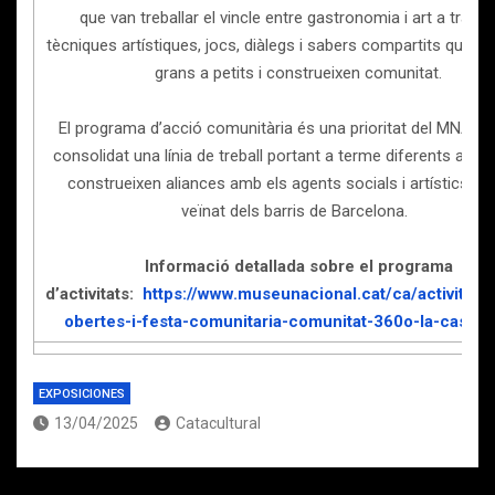
que van treballar el vincle entre gastronomia i art a travé
tècniques artístiques, jocs, diàlegs i sabers compartits que p
grans a petits i construeixen comunitat.
El programa d’acció comunitària és una prioritat del MNAC, 
consolidat una línia de treball portant a terme diferents acci
construeixen aliances amb els agents socials i artístics i a
veïnat dels barris de Barcelona.
Informació detallada sobre el programa
d’activitats:
https://www.museunacional.cat/ca/activitats
obertes-i-festa-comunitaria-comunitat-360o-la-casa-o
EXPOSICIONES
13/04/2025
Catacultural