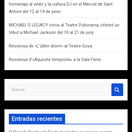
homenaje al vinilo y la cultura DJ en el Mercat de Sant
Antoni del 12 al 14 de junio
MICHAEL’S LEGACY torna al Teatre Poliorama, oferint un
tribut a Michael Jackson del 10 al 21 de juny
Ressenya de «L’últim àtom» al Teatre Goya
Ressenya d'»Aquesta tempesta» a la Sala Fènix
B
u
s
c
a
Entradas recientes
r