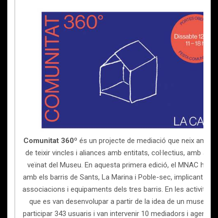
Comunitat 360º
és un projecte de mediació que neix amb l’o
de teixir vincles i aliances amb entitats, col·lectius, amb artist
veïnat del Museu. En aquesta primera edició, el MNAC ha tre
amb els barris de Sants, La Marina i Poble-sec, implicant 14 e
associacions i equipaments dels tres barris. En les activitats i
que es van desenvolupar a partir de la idea de un museu-lla
participar 343 usuaris i van intervenir 10 mediadors i agents a