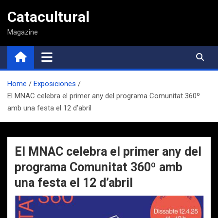
Saltar
Catacultural
al
contenido
Magazine
Home
Exposiciones
El MNAC celebra el primer any del programa Comunitat 360º
amb una festa el 12 d’abril
El MNAC celebra el primer any del
programa Comunitat 360º amb
una festa el 12 d’abril