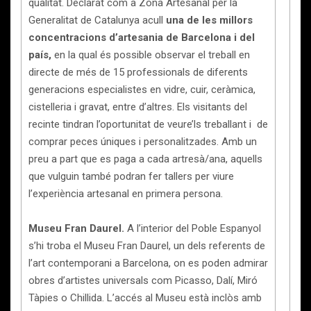
qualitat. Declarat com a Zona Artesanal per la
Generalitat de Catalunya acull
una de les millors
concentracions d’artesania de Barcelona i del
país,
en la qual és possible observar el treball en
directe de més de 15 professionals de diferents
generacions especialistes en vidre, cuir, ceràmica,
cistelleria i gravat, entre d’altres. Els visitants del
recinte tindran l’oportunitat de veure’ls treballant i de
comprar peces úniques i personalitzades. Amb un
preu a part que es paga a cada artresà/ana, aquells
que vulguin també podran fer tallers per viure
l’experiència artesanal en primera persona.
Museu Fran Daurel.
A l’interior del Poble Espanyol
s’hi troba el Museu Fran Daurel, un dels referents de
l’art contemporani a Barcelona, on es poden admirar
obres d’artistes universals com Picasso, Dalí, Miró
Tàpies o Chillida. L’accés al Museu està inclòs amb