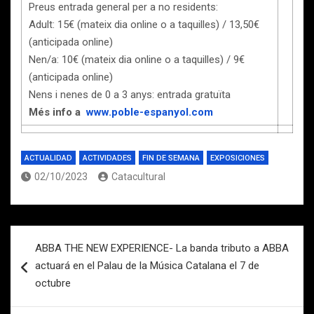
Preus entrada general per a no residents:
Adult: 15€ (mateix dia online o a taquilles) / 13,50€
(anticipada online)
Nen/a: 10€ (mateix dia online o a taquilles) / 9€
(anticipada online)
Nens i nenes de 0 a 3 anys: entrada gratuïta
Més info a
www.poble-espanyol.com
ACTUALIDAD
ACTIVIDADES
FIN DE SEMANA
EXPOSICIONES
02/10/2023
Catacultural
Navegación
ABBA THE NEW EXPERIENCE- La banda tributo a ABBA
de
actuará en el Palau de la Música Catalana el 7 de
entradas
octubre