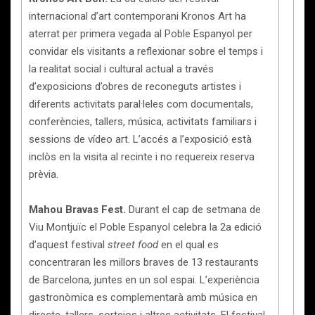
internacional d’art contemporani Kronos Art ha
aterrat per primera vegada al Poble Espanyol per
convidar els visitants a reflexionar sobre el temps i
la realitat social i cultural actual a través
d’exposicions d’obres de reconeguts artistes i
diferents activitats paral·leles com documentals,
conferències, tallers, música, activitats familiars i
sessions de vídeo art. L’accés a l’exposició està
inclòs en la visita al recinte i no requereix reserva
prèvia.
Mahou Bravas Fest.
Durant el cap de setmana de
Viu Montjuïc el Poble Espanyol celebra la 2a edició
d’aquest festival
street food
en el qual es
concentraran les millors braves de 13 restaurants
de Barcelona, juntes en un sol espai. L’experiència
gastronòmica es complementarà amb música en
directe, tallers, sortejos i altres activitats. El festival