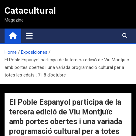
Saltar
Catacultural
al
contenido
Magazine
Home
Exposiciones
El Poble Espanyol participa de la tercera edició de Viu Montjuïc
amb portes obertes i una variada programació cultural per a
totes les edats : 7 i 8 d’octubre
El Poble Espanyol participa de la
tercera edició de Viu Montjuïc
amb portes obertes i una variada
programació cultural per a totes