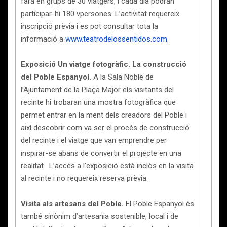
farà en grups de 30 viatgers, i cada dia podran
participar-hi 180 vpersones. L’activitat requereix
inscripció prèvia i es pot consultar tota la
informació a
www.teatrodelossentidos.com
.
Exposició Un viatge fotogràfic. La construcció
del Poble Espanyol.
A la Sala Noble de
l’Ajuntament de la Plaça Major els visitants del
recinte hi trobaran una mostra fotogràfica que
permet entrar en la ment dels creadors del Poble i
així descobrir com va ser el procés de construcció
del recinte i el viatge que van emprendre per
inspirar-se abans de convertir el projecte en una
realitat. L’accés a l’exposició està inclòs en la visita
al recinte i no requereix reserva prèvia.
Visita als artesans del Poble.
El Poble Espanyol és
també sinònim d’artesania sostenible, local i de