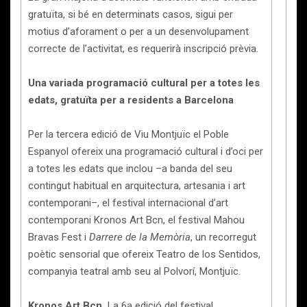
gratuïta, si bé en determinats casos, sigui per
motius d’aforament o per a un desenvolupament
correcte de l’activitat, es requerirà inscripció prèvia.
Una variada programació cultural per a totes les
edats, gratuïta per a residents a Barcelona
Per la tercera edició de Viu Montjuïc el Poble
Espanyol ofereix una programació cultural i d’oci per
a totes les edats que inclou –a banda del seu
contingut habitual en arquitectura, artesania i art
contemporani–, el festival internacional d’art
contemporani Kronos Art Bcn, el festival Mahou
Bravas Fest i
Darrere de la Memòria
, un recorregut
poètic sensorial que ofereix Teatro de los Sentidos,
companyia teatral amb seu al Polvorí, Montjuïc.
Kronos Art Bcn.
La 6a edició del festival