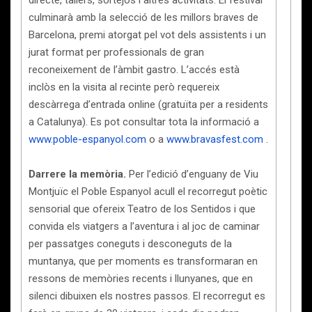
culminarà amb la selecció de les millors braves de
Barcelona, premi atorgat pel vot dels assistents i un
jurat format per professionals de gran
reconeixement de l’àmbit gastro. L’accés està
inclòs en la visita al recinte però requereix
descàrrega d’entrada online (gratuïta per a residents
a Catalunya). Es pot consultar tota la informació a
www.poble-espanyol.com
o a
www.bravasfest.com
.
Darrere la memòria.
Per l’edició d’enguany de Viu
Montjuïc el Poble Espanyol acull el recorregut poètic
sensorial que ofereix Teatro de los Sentidos i que
convida els viatgers a l’aventura i al joc de caminar
per passatges coneguts i desconeguts de la
muntanya, que per moments es transformaran en
ressons de memòries recents i llunyanes, que en
silenci dibuixen els nostres passos. El recorregut es