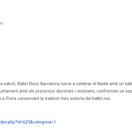
ev
mera edició, Ballet Ruso Barcelona torna a celebrar el Nadal amb un bal
s, juntament amb els preciosos decorats i vestuaris, conformen un es
a l’hora conservant la tradició més selecta del ballet rus.
ndex.php?id=625&categoria=1