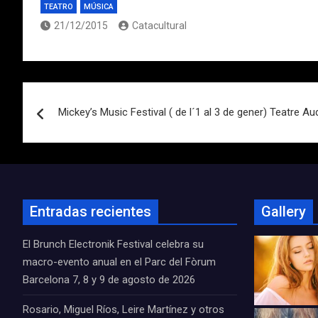
TEATRO
MÚSICA
21/12/2015
Catacultural
Navegación
Mickey’s Music Festival ( de l´1 al 3 de gener) Teatre Au
de
entradas
Entradas recientes
Gallery
El Brunch Electronik Festival celebra su
macro-evento anual en el Parc del Fòrum
Barcelona 7, 8 y 9 de agosto de 2026
Rosario, Miguel Ríos, Leire Martínez y otros