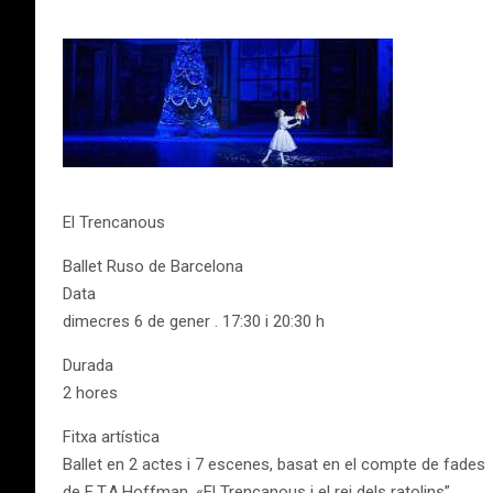
El Trencanous
Ballet Ruso de Barcelona
Data
dimecres 6 de gener . 17:30 i 20:30 h
Durada
2 hores
Fitxa artística
Ballet en 2 actes i 7 escenes, basat en el compte de fades
de E.T.A.Hoffman, «El Trencanous i el rei dels ratolins”.