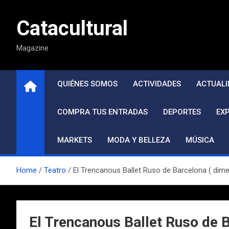
Saltar
al
Catacultural
contenido
Magazine
QUIÉNES SOMOS
ACTIVIDADES
ACTUALI
COMPRA TUS ENTRADAS
DEPORTES
EX
MARKETS
MODA Y BELLEZA
MÚSICA
Home
Teatro
El Trencanous Ballet Ruso de Barcelona ( dime
El Trencanous Ballet Ruso de B