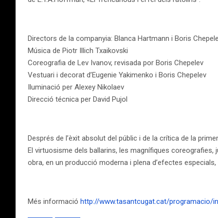
Directors de la companyia: Blanca Hartmann i Boris Chepel
Música de Piotr Illich Txaikovski
Coreografia de Lev Ivanov, revisada por Boris Chepelev
Vestuari i decorat d’Eugenie Yakimenko i Boris Chepelev
Iluminació per Alexey Nikolaev
Direcció técnica per David Pujol
Després de l’èxit absolut del públic i de la crítica de la pri
El virtuosisme dels ballarins, les magnífiques coreografie
obra, en un producció moderna i plena d’efectes especials, i 
Més informació
http://www.tasantcugat.cat/programacio/i