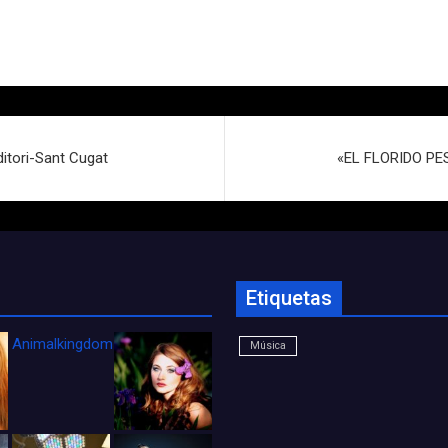
ditori-Sant Cugat
«EL FLORIDO PESI
Etiquetas
Animalkingdom_FichaCine
Música