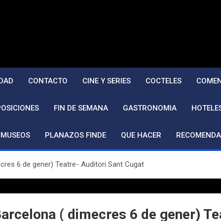
DAD
CONTACTO
CINE Y SERIES
COCTELES
COMEN
POSICIONES
FIN DE SEMANA
GASTRONOMIA
HOTELE
MUSEOS
PLANAZOS FINDE
QUE HACER
RECOMENDA
cres 6 de gener) Teatre- Auditori Sant Cugat
arcelona ( dimecres 6 de gener) Te