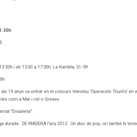
1.30h
5
 13:30h i de 15:00 a 17:30h. La Rambla, 51-59
30h
als 19 anys va entrar en el concurs televisiu ‘Operación Triunfo’ en e
cles com a Mar i cel o Grease.
ental “Enxaneta”.
rga durada . DE MADERA l’any 2012 . Un disc de pop, on també hi tenen c