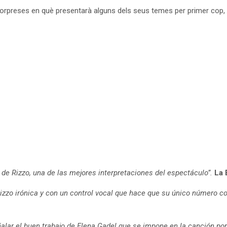
 sorpreses en què presentarà alguns dels seus temes per primer cop,
 de Rizzo, una de las mejores interpretaciones del espectáculo”.
La 
Rizzo irónica y con un control vocal que hace que su único número c
ñalar el buen trabajo de Elena Gadel que se impone en la canción por