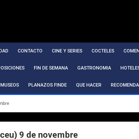
DAD
CONTACTO
CINE Y SERIES
COCTELES
COMEN
POSICIONES
FIN DE SEMANA
GASTRONOMIA
HOTELE
MUSEOS
PLANAZOS FINDE
QUE HACER
RECOMENDA
embre
Liceu) 9 de novembre