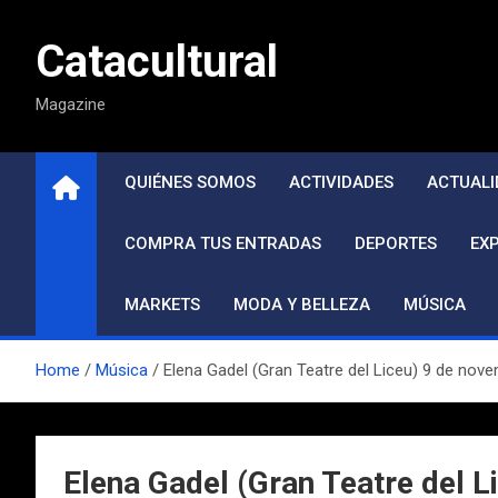
Saltar
al
Catacultural
contenido
Magazine
QUIÉNES SOMOS
ACTIVIDADES
ACTUALI
COMPRA TUS ENTRADAS
DEPORTES
EX
MARKETS
MODA Y BELLEZA
MÚSICA
Home
Música
Elena Gadel (Gran Teatre del Liceu) 9 de nov
Elena Gadel (Gran Teatre del 