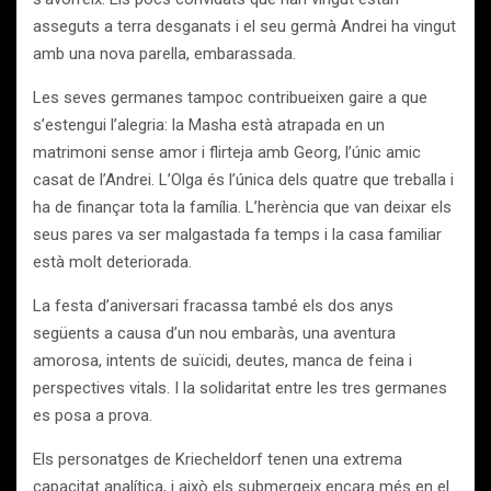
asseguts a terra desganats i el seu germà Andrei ha vingut
amb una nova parella, embarassada.
Les seves germanes tampoc contribueixen gaire a que
s’estengui l’alegria: la Masha està atrapada en un
matrimoni sense amor i flirteja amb Georg, l’únic amic
casat de l’Andrei. L’Olga és l’única dels quatre que treballa i
ha de finançar tota la família. L’herència que van deixar els
seus pares va ser malgastada fa temps i la casa familiar
està molt deteriorada.
La festa d’aniversari fracassa també els dos anys
següents a causa d’un nou embaràs, una aventura
amorosa, intents de suïcidi, deutes, manca de feina i
perspectives vitals. I la solidaritat entre les tres germanes
es posa a prova.
Els personatges de Kriecheldorf tenen una extrema
capacitat analítica, i això els submergeix encara més en el