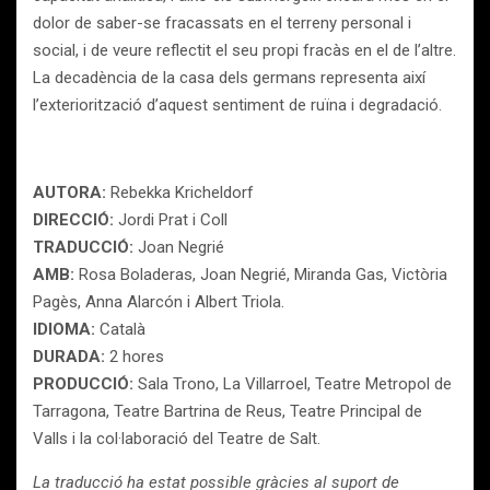
dolor de saber-se fracassats en el terreny personal i
social, i de veure reflectit el seu propi fracàs en el de l’altre.
La decadència de la casa dels germans representa així
l’exteriorització d’aquest sentiment de ruïna i degradació.
AUTORA:
Rebekka Kricheldorf
DIRECCIÓ:
Jordi Prat i Coll
TRADUCCIÓ:
Joan Negrié
AMB:
Rosa Boladeras, Joan Negrié, Miranda Gas, Victòria
Pagès, Anna Alarcón i Albert Triola.
IDIOMA:
Català
DURADA:
2 hores
PRODUCCIÓ:
Sala Trono, La Villarroel, Teatre Metropol de
Tarragona, Teatre Bartrina de Reus, Teatre Principal de
Valls i la col·laboració del Teatre de Salt.
La traducció ha estat possible gràcies al suport de