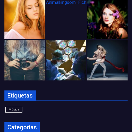
Animalkingdom_FichaCine
Etiquetas
Música
Categorías