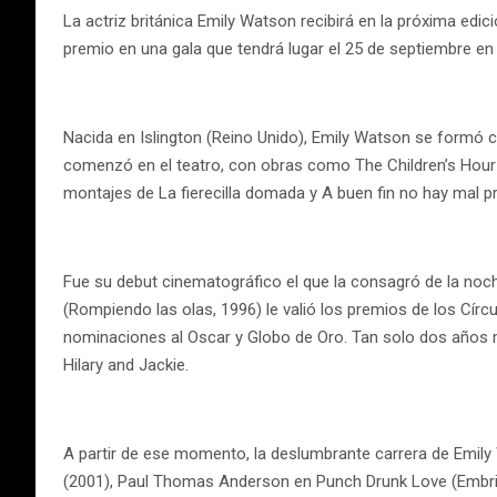
La actriz británica Emily Watson recibirá en la próxima edi
premio en una gala que tendrá lugar el 25 de septiembre en 
Nacida en Islington (Reino Unido), Emily Watson se formó c
comenzó en el teatro, con obras como The Children’s Hour 
montajes de La fierecilla domada y A buen fin no hay mal pr
Fue su debut cinematográfico el que la consagró de la noch
(Rompiendo las olas, 1996) le valió los premios de los Círc
nominaciones al Oscar y Globo de Oro. Tan solo dos años má
Hilary and Jackie.
A partir de ese momento, la deslumbrante carrera de Emil
(2001), Paul Thomas Anderson en Punch Drunk Love (Embriag