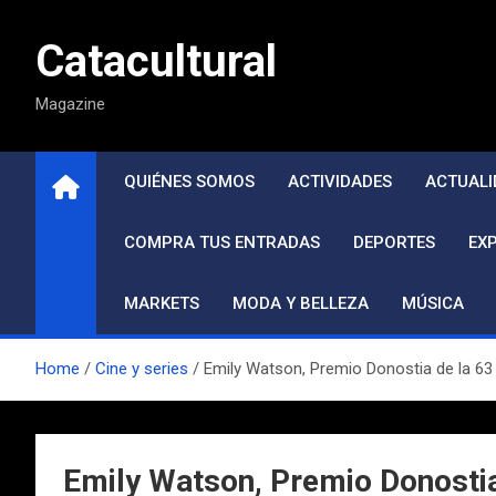
Saltar
al
Catacultural
contenido
Magazine
QUIÉNES SOMOS
ACTIVIDADES
ACTUALI
COMPRA TUS ENTRADAS
DEPORTES
EX
MARKETS
MODA Y BELLEZA
MÚSICA
Home
Cine y series
Emily Watson, Premio Donostia de la 63 
Emily Watson, Premio Donostia 