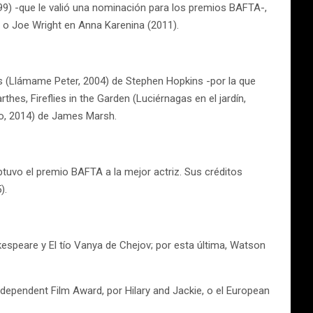
99) -que le valió una nominación para los premios BAFTA-,
) o Joe Wright en Anna Karenina (2011).
ers (Llámame Peter, 2004) de Stephen Hopkins -por la que
hes, Fireflies in the Garden (Luciérnagas en el jardín,
odo, 2014) de James Marsh.
btuvo el premio BAFTA a la mejor actriz. Sus créditos
).
speare y El tío Vanya de Chejov; por esta última, Watson
dependent Film Award, por Hilary and Jackie, o el European