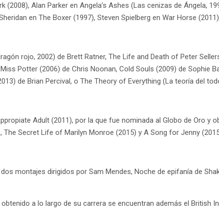
 (2008), Alan Parker en Angela’s Ashes (Las cenizas de Ángela, 19
m Sheridan en The Boxer (1997), Steven Spielberg en War Horse (2011
dragón rojo, 2002) de Brett Ratner, The Life and Death of Peter Sell
Miss Potter (2006) de Chris Noonan, Cold Souls (2009) de Sophie Bart
2013) de Brian Percival, o The Theory of Everything (La teoría del t
Appropiate Adult (2011), por la que fue nominada al Globo de Oro y o
), The Secret Life of Marilyn Monroe (2015) y A Song for Jenny (2015
 dos montajes dirigidos por Sam Mendes, Noche de epifanía de Shake
tenido a lo largo de su carrera se encuentran además el British In