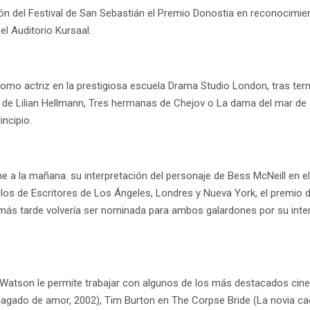
ción del Festival de San Sebastián el Premio Donostia en reconocimien
el Auditorio Kursaal.
omo actriz en la prestigiosa escuela Drama Studio London, tras termi
de Lilian Hellmann, Tres hermanas de Chejov o La dama del mar de I
incipio.
e a la mañana: su interpretación del personaje de Bess McNeill en e
ulos de Escritores de Los Ángeles, Londres y Nueva York, el premio 
s tarde volvería ser nominada para ambos galardones por su interpr
y Watson le permite trabajar con algunos de los más destacados c
ado de amor, 2002), Tim Burton en The Corpse Bride (La novia cadá