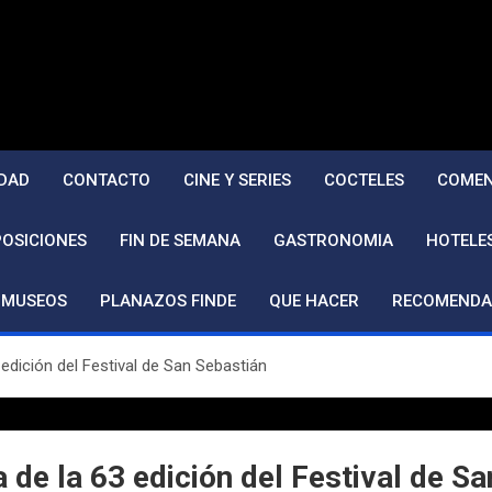
DAD
CONTACTO
CINE Y SERIES
COCTELES
COMEN
POSICIONES
FIN DE SEMANA
GASTRONOMIA
HOTELE
MUSEOS
PLANAZOS FINDE
QUE HACER
RECOMENDA
edición del Festival de San Sebastián
de la 63 edición del Festival de S