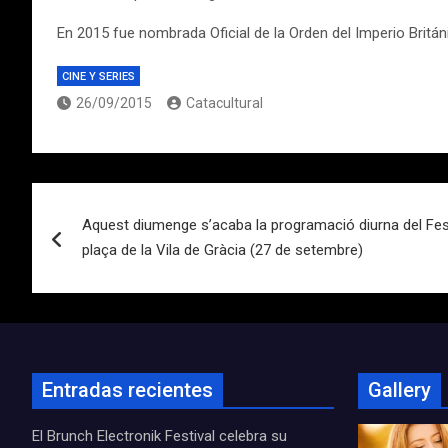
En 2015 fue nombrada Oficial de la Orden del Imperio Británi
CINE Y SERIES
26/09/2015
Catacultural
Navegación
Aquest diumenge s’acaba la programació diurna del Fest
de
plaça de la Vila de Gràcia (27 de setembre)
entradas
Entradas recientes
Gallery
El Brunch Electronik Festival celebra su