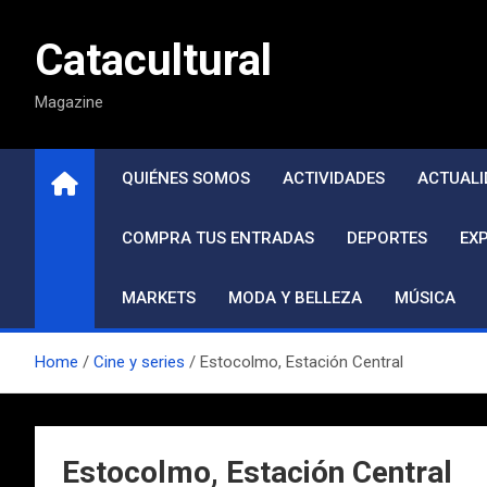
Saltar
al
Catacultural
contenido
Magazine
QUIÉNES SOMOS
ACTIVIDADES
ACTUALI
COMPRA TUS ENTRADAS
DEPORTES
EX
MARKETS
MODA Y BELLEZA
MÚSICA
Home
Cine y series
Estocolmo, Estación Central
Estocolmo, Estación Central