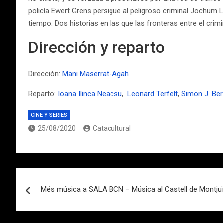
policía Ewert Grens persigue al peligroso criminal Jochum L
tiempo. Dos historias en las que las fronteras entre el crimi
Dirección y reparto
Dirección:
Mani Maserrat-Agah
Reparto:
Ioana Ilinca Neacsu
,
Leonard Terfelt
,
Simon J. Ber
CINE Y SERIES
25/08/2020
Catacultural
Navegación
Més música a SALA BCN – Música al Castell de Montju
de
entradas