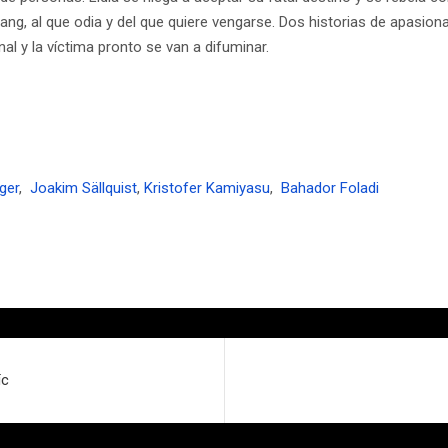
ang, al que odia y del que quiere vengarse. Dos historias de apasiona
nal y la víctima pronto se van a difuminar.
ger
,
Joakim Sällquist
,
Kristofer Kamiyasu
,
Bahador Foladi
ïc