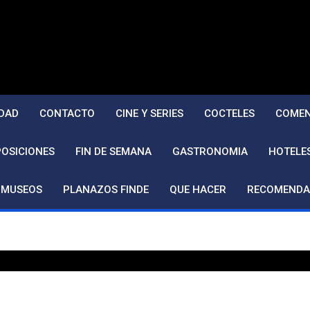
DAD
CONTACTO
CINE Y SERIES
COCTELES
COMEN
POSICIONES
FIN DE SEMANA
GASTRONOMIA
HOTELE
MUSEOS
PLANAZOS FINDE
QUE HACER
RECOMENDA