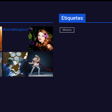
Etiquetas
Animalkingdom_FichaCine
Música