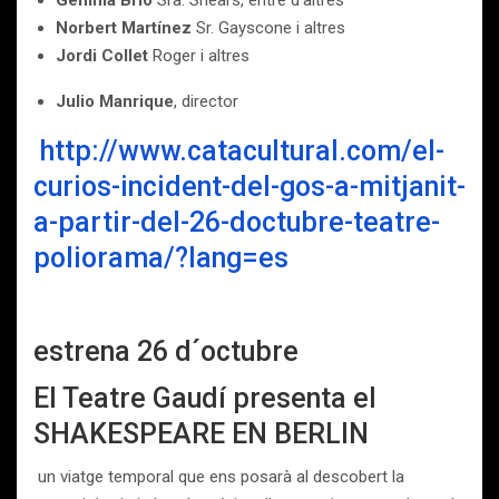
Gemma Brió
Sra. Shears, entre d’altres
Norbert Martínez
Sr. Gayscone i altres
Jordi Collet
Roger i altres
Julio Manrique
, director
http://www.catacultural.com/el-
curios-incident-del-gos-a-mitjanit-
a-partir-del-26-doctubre-teatre-
poliorama/?lang=es
estrena 26 d´octubre
El Teatre Gaudí presenta el
SHAKESPEARE EN BERLIN
un viatge temporal que ens posarà al descobert la