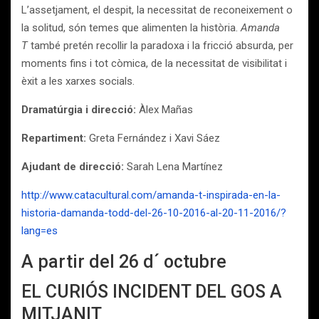
L’assetjament, el despit, la necessitat de reconeixement o
la solitud, són temes que alimenten la història.
Amanda
T
també pretén recollir la paradoxa i la fricció absurda, per
moments fins i tot còmica, de la necessitat de visibilitat i
èxit a les xarxes socials.
Dramatúrgia i direcció:
Àlex Mañas
Repartiment:
Greta Fernández i Xavi Sáez
Ajudant de direcció:
Sarah Lena Martínez
http://www.catacultural.com/amanda-t-inspirada-en-la-
historia-damanda-todd-del-26-10-2016-al-20-11-2016/?
lang=es
A partir del 26 d´ octubre
EL CURIÓS INCIDENT DEL GOS A
MITJANIT