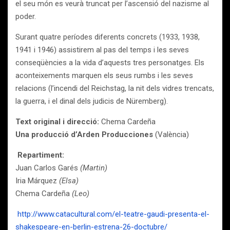
el seu món es veurà truncat per l’ascensió del nazisme al
poder.
Surant quatre períodes diferents concrets (1933, 1938,
1941 i 1946) assistirem al pas del temps i les seves
conseqüències a la vida d’aquests tres personatges. Els
aconteixements marquen els seus rumbs i les seves
relacions (l’incendi del Reichstag, la nit dels vidres trencats,
la guerra, i el dinal dels judicis de Nüremberg).
Text original i direcció:
Chema Cardeña
Una producció d’Arden Producciones
(València)
Repartiment:
Juan Carlos Garés
(Martin)
Iria Márquez
(Elsa)
Chema Cardeña
(Leo)
http://www.catacultural.com/el-teatre-gaudi-presenta-el-
shakespeare-en-berlin-estrena-26-doctubre/