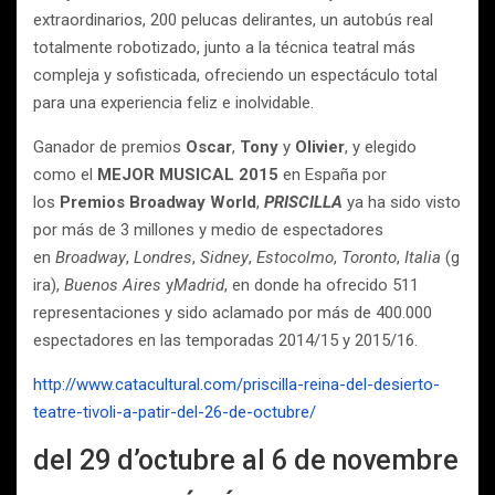
extraordinarios, 200 pelucas delirantes, un autobús real
totalmente robotizado, junto a la técnica teatral más
compleja y sofisticada, ofreciendo un espectáculo total
para una experiencia feliz e inolvidable.
Ganador de premios
Oscar
,
Tony
y
Olivier
, y elegido
como el
MEJOR MUSICAL 2015
en España por
los
Premios Broadway World
,
PRISCILLA
ya ha sido visto
por más de 3 millones y medio de espectadores
en
Broadway
,
Londres
,
Sidney
,
Estocolmo
,
Toronto
,
Italia
(g
ira),
Buenos Aires
y
Madrid
, en donde ha ofrecido 511
representaciones y sido aclamado por más de 400.000
espectadores en las temporadas 2014/15 y 2015/16.
http://www.catacultural.com/priscilla-reina-del-desierto-
teatre-tivoli-a-patir-del-26-de-octubre/
del 29 d’octubre al 6 de novembre