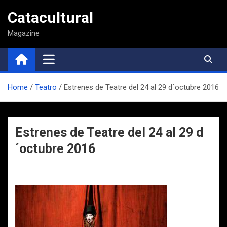
Saltar
Catacultural
al
contenido
Magazine
Home
Teatro
Estrenes de Teatre del 24 al 29 d´octubre 2016
Estrenes de Teatre del 24 al 29 d
´octubre 2016