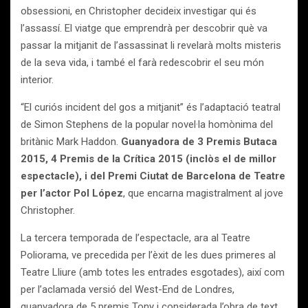
obsessioni, en Christopher decideix investigar qui és
l’assassí. El viatge que emprendrà per descobrir què va
passar la mitjanit de l’assassinat li revelarà molts misteris
de la seva vida, i també el farà redescobrir el seu món
interior.
“El curiós incident del gos a mitjanit” és l’adaptació teatral
de Simon Stephens de la popular novel·la homònima del
britànic Mark Haddon.
Guanyadora de 3 Premis Butaca
2015, 4 Premis de la Crítica 2015 (inclòs el de millor
espectacle), i del Premi Ciutat de Barcelona de Teatre
per l’actor Pol López
, que encarna magistralment al jove
Christopher.
La tercera temporada de l’espectacle, ara al Teatre
Poliorama, ve precedida per l’èxit de les dues primeres al
Teatre Lliure (amb totes les entrades esgotades), així com
per l’aclamada versió del West-End de Londres,
guanyadora de 5 premis Tony i considerada l’obra de text