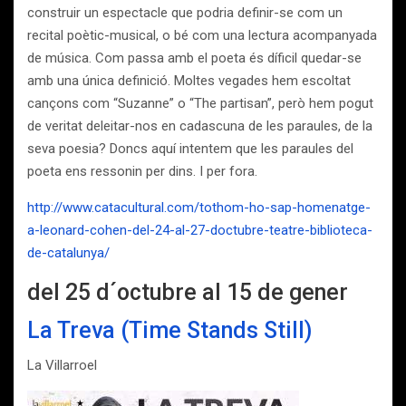
construir un espectacle que podria definir-se com un
recital poètic-musical, o bé com una lectura acompanyada
de música. Com passa amb el poeta és díficil quedar-se
amb una única definició. Moltes vegades hem escoltat
cançons com “Suzanne” o “The partisan”, però hem pogut
de veritat deleitar-nos en cadascuna de les paraules, de la
seva poesia? Doncs aquí intentem que les paraules del
poeta ens ressonin per dins. I per fora.
http://www.catacultural.com/tothom-ho-sap-homenatge-
a-leonard-cohen-del-24-al-27-doctubre-teatre-biblioteca-
de-catalunya/
del 25 d´octubre al 15 de gener
La Treva (Time Stands Still)
La Villarroel