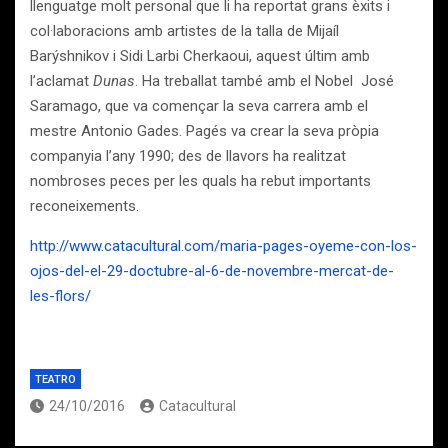
llenguatge molt personal que li ha reportat grans èxits i
col·laboracions amb artistes de la talla de Mijaíl
Barýshnikov i Sidi Larbi Cherkaoui, aquest últim amb
l’aclamat
Dunas
. Ha treballat també amb el Nobel José
Saramago, que va començar la seva carrera amb el
mestre Antonio Gades. Pagés va crear la seva pròpia
companyia l’any 1990; des de llavors ha realitzat
nombroses peces per les quals ha rebut importants
reconeixements.
http://www.catacultural.com/maria-pages-oyeme-con-los-
ojos-del-el-29-doctubre-al-6-de-novembre-mercat-de-
les-flors/
TEATRO
24/10/2016
Catacultural