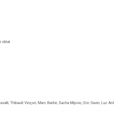
 idéal
valli, Thibault Vinçon, Marc Barbé, Sacha Mijovic, Eric Savin, Luc Anto