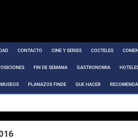
DAD
CONTACTO
CINE Y SERIES
COCTELES
COMEN
POSICIONES
FIN DE SEMANA
GASTRONOMIA
HOTELE
MUSEOS
PLANAZOS FINDE
QUE HACER
RECOMENDA
2016