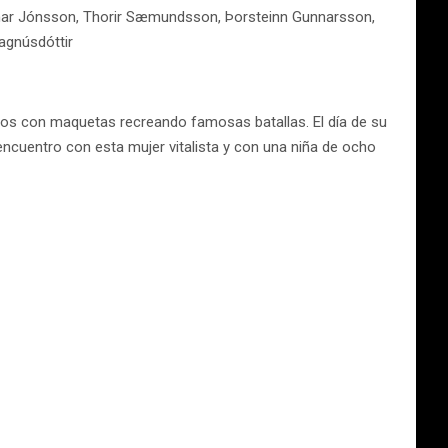
 Arnar Jónsson, Thorir Sæmundsson, Þorsteinn Gunnarsson,
Magnúsdóttir
uegos con maquetas recreando famosas batallas. El día de su
 encuentro con esta mujer vitalista y con una niña de ocho