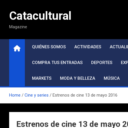
Saltar
al
Catacultural
contenido
Magazine
QUIÉNES SOMOS
ACTIVIDADES
ACTUALI
COMPRA TUS ENTRADAS
DEPORTES
EX
MARKETS
MODA Y BELLEZA
MÚSICA
Home
Cine y series
Estrenos de cine 13 de mayo 2016
Estrenos de cine 13 de mayo 