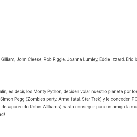
Gilliam, John Cleese, Rob Riggle, Joanna Lumley, Eddie Izzard, Eric Id
Palin, es decir, los Monty Python, deciden volar nuestro planeta por l
 por Simon Pegg (Zombies party, Arma fatal, Star Trek) y le conced
el desaparecido Robin Willliams) hasta conseguir para un amigo la m
ad!