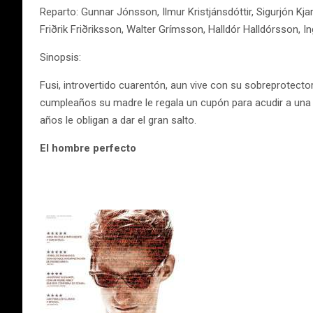
Reparto: Gunnar Jónsson, Ilmur Kristjánsdóttir, Sigurjón 
Friðrik Friðriksson, Walter Grímsson, Halldór Halldórsson, 
Sinopsis:
Fusi, introvertido cuarentón, aun vive con su sobreprotect
cumpleaños su madre le regala un cupón para acudir a una es
años le obligan a dar el gran salto.
El hombre perfecto