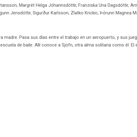
Kjartansson, Margrét Helga Jóhannsdóttir, Franziska Una Dagsdóttir,
Ingunn Jensdóttir, Sigurður Karlsson, Zlatko Krickic, Þórunn Magnea 
ora madre. Pasa sus días entre el trabajo en un aeropuerto, y sus j
cuela de baile. Allí conoce a Sjöfn, otra alma solitaria como él. El