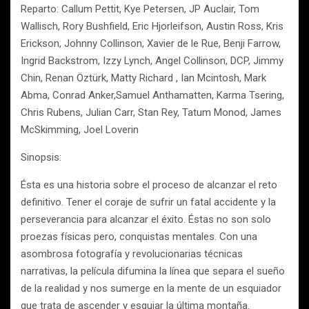
Reparto: Callum Pettit, Kye Petersen, JP Auclair, Tom
Wallisch, Rory Bushfield, Eric Hjorleifson, Austin Ross, Kris
Erickson, Johnny Collinson, Xavier de le Rue, Benji Farrow,
Ingrid Backstrom, Izzy Lynch, Angel Collinson, DCP, Jimmy
Chin, Renan Öztürk, Matty Richard , Ian Mcintosh, Mark
Abma, Conrad Anker,Samuel Anthamatten, Karma Tsering,
Chris Rubens, Julian Carr, Stan Rey, Tatum Monod, James
McSkimming, Joel Loverin
Sinopsis:
Ésta es una historia sobre el proceso de alcanzar el reto
definitivo. Tener el coraje de sufrir un fatal accidente y la
perseverancia para alcanzar el éxito. Éstas no son solo
proezas físicas pero, conquistas mentales. Con una
asombrosa fotografía y revolucionarias técnicas
narrativas, la película difumina la línea que separa el sueño
de la realidad y nos sumerge en la mente de un esquiador
que trata de ascender y esquiar la última montaña.