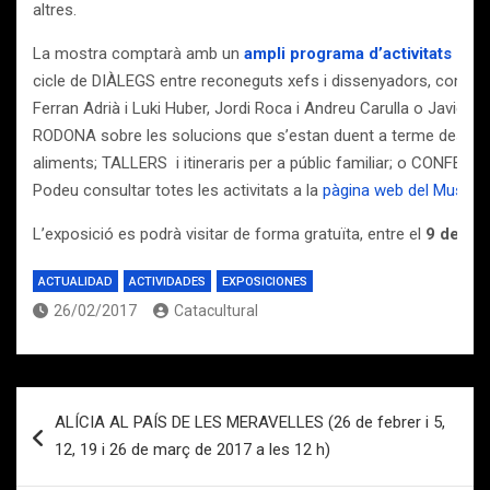
altres.
La mostra comptarà amb un
ampli programa d’activitats para
cicle de DIÀLEGS entre reconeguts xefs i dissenyadors, com el
Ferran Adrià i Luki Huber, Jordi Roca i Andreu Carulla o Javier 
RODONA sobre les solucions que s’estan duent a terme des del 
aliments; TALLERS i itineraris per a públic familiar; o CONFERÈ
Podeu consultar totes les activitats a la
pàgina web del Museu.
L’exposició es podrà visitar de forma gratuïta, entre el
9 de ma
ACTUALIDAD
ACTIVIDADES
EXPOSICIONES
26/02/2017
Catacultural
Navegación
ALÍCIA AL PAÍS DE LES MERAVELLES (26 de febrer i 5,
de
12, 19 i 26 de març de 2017 a les 12 h)
entradas