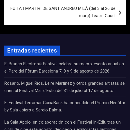
FUITA I MARTIRI DE SANT ANDREU MILÀ (del 3 al 26 de
març) Teatre Gaudi
Entradas recientes
El Brunch Electronik Festival celebra su macro-evento anual en
el Parc del Fòrum Barcelona 7, 8 y 9 de agosto de 2026
Rosario, Miguel Ríos, Leire Martínez y otros grandes artistas se
unen al Festival Mar d’Estiu del 31 de julio al 17 de agosto
El Festival Terramar CaixaBank ha concedido el Premio Nenúfar
by Sala Joiers a Sergio Dalma.
La Sala Apolo, en colaboración con el Festival In-Edit, trae un
ciclo de cine este agosto, dedicado a explorar las historias