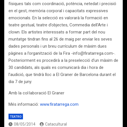
físiques tals com coordinació, potència, netedat i precisió
en el gest, memòria corporal i capacitats expressives
emocionals. En la selecció es valorarà la formació en
teatre gestual, teatre d’objectes, Commedia dell’Arte i
clown. Els artistes interessats a formar part del nou
muntatge tindran fins al 26 de maig per enviar les seves
dades personals i un breu currículum de màxim dues
pàgines a l’organització de la Fira -info@firatarrega.com-.
Posteriorment es procedirà a la preselecció d’un màxim de
30 candidats, als quals es comunicarà dia i hora de
l’audició, que tindrà lloc a El Graner de Barcelona durant el
dia 7 de juny.
Amb la col·laboració El Graner
Més informació:
www.firatarrega.com
TEATRO
08/05/2014
Catacultural