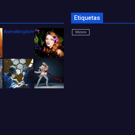
Etiquetas
Animalkingdom_FichaCine
Música