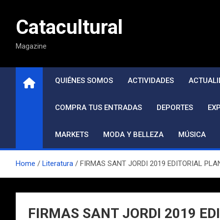
Saltar
al
Catacultural
contenido
Magazine
QUIÉNES SOMOS
ACTIVIDADES
ACTUALI
COMPRA TUS ENTRADAS
DEPORTES
EX
MARKETS
MODA Y BELLEZA
MÚSICA
Home
Literatura
FIRMAS SANT JORDI 2019 EDITORIAL PLA
FIRMAS SANT JORDI 2019 ED