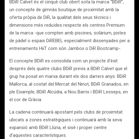
BDiR Calvet és el cinquè club obert sota la marca “BDiR”,
un concepte de gimnàs boutique de proximitat amb la
oferta pròpia de DiR, la qualitat dels seus tècnics i
dimensions més reduïdes respecte els centres Premium
de la marca -que compten amb piscines, solàrium, pistes
de pàdel o espais DiREBEL especialment dissenyades per a
entrenaments HiiT com són Jambox o DiR Bootcamp-.
El concepte BDiR es consolida com un projecte d’èxit
després dels quatre clubs BDiR previs a BDiR Calvet que el
grup ha posat en marxa durant els dos darrers anys: BDiR
Mallorca, al costat del Mercat del Ninot, BDiR Granados, en
ple Eixample, BDiR Alcúdia, a Nou Barris i BDiR Lesseps, en
el cor de Gràcia
La cadena continuarà apostant pels clubs de proximitat
ubicats a zones estratègiques i continuarà amb la seva
expansió amb BDiR Llúria, el sisè i proper centre
d’aquestes característiques.