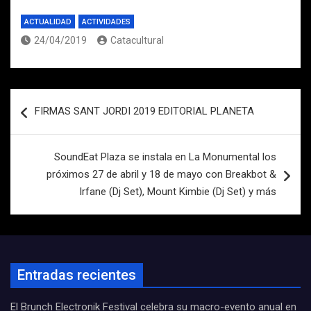
ACTUALIDAD
ACTIVIDADES
24/04/2019
Catacultural
Navegación
FIRMAS SANT JORDI 2019 EDITORIAL PLANETA
de
entradas
SoundEat Plaza se instala en La Monumental los
próximos 27 de abril y 18 de mayo con Breakbot &
Irfane (Dj Set), Mount Kimbie (Dj Set) y más
Entradas recientes
El Brunch Electronik Festival celebra su macro-evento anual en